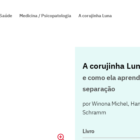
a Saúde
Medicina / Psicopatologia
A corujinha Luna
A corujinha Lu
e como ela aprend
separação
por
Winona Michel
,
Han
Schramm
Livro