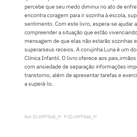
percebe que seu medo diminui no ato de enfren
encontra coragem para ir sozinha à escola, su
sentimento. Com este livro, espera-se ajudar a
compreender a situação que estão vivenciando.
mensagem de que elas não estarão sozinhas 
superarseus receios. A corujinha Luna é um d
Clínica Infantil. O livro oferece aos pais,irmão
com ansiedade de separação informações imp
transtorno, além de apresentar tarefas e exerc
a superá-lo.
Ref-ID:49PT848_M P-ID:49PT848_M