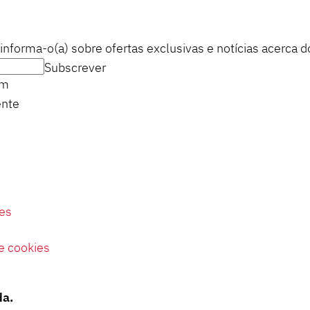
informa-o(a) sobre ofertas exclusivas e notícias acerca 
Subscrever
om
ente
es
de cookies
da.