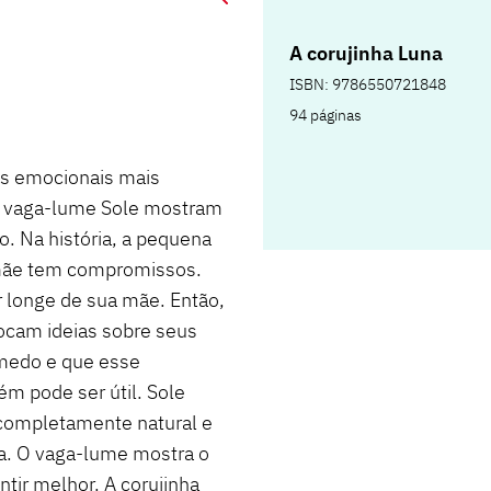
A corujinha Luna
ISBN: 9786550721848
94 páginas
os emocionais mais
 o vaga-lume Sole mostram
. Na história, a pequena
 mãe tem compromissos.
 longe de sua mãe. Então,
rocam ideias sobre seus
 medo e que esse
m pode ser útil. Sole
completamente natural e
a. O vaga-lume mostra o
tir melhor. A corujinha