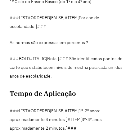
1º Ciclo do Ensino Básico (do 1º e o 4º ano):
###LIST#ORDERED[FALSE]#ITEM[Por ano de
escolaridade.]###
As normas são expressas em percentis.?
###BOLD#ITALIC[Nota:]### São identificados pontos de
corte que estabelecem níveis de mestria para cada um dos
anos de escolaridade.
Tempo de Aplicação
###LIST#ORDERED[FALSE]#ITEM[1º-2º anos:
aproximadamente 4 minutos.]#ITEM[3º-4º anos:
aproximadamente 2 minutos.]###