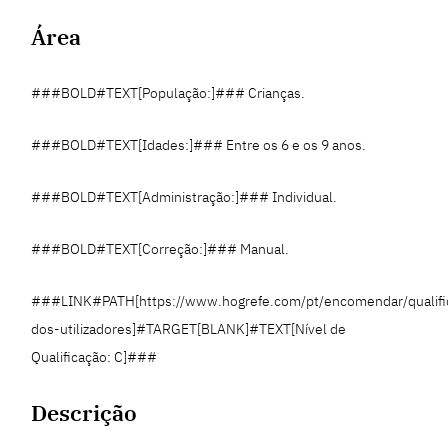
Área
###BOLD#TEXT[População:]### Crianças.
###BOLD#TEXT[Idades:]### Entre os 6 e os 9 anos.
###BOLD#TEXT[Administração:]### Individual.
###BOLD#TEXT[Correção:]### Manual.
###LINK#PATH[https://www.hogrefe.com/pt/encomendar/qualifi
dos-utilizadores]#TARGET[BLANK]#TEXT[Nível de
Qualificação: C]###
Descrição