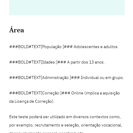
Área
###BOLD#TEXT[População:]### Adolescentes e adultos.
###BOLD#TEXT[Idades:]### A partir dos 13 anos.
###BOLD#TEXT[Administração:]### Individual ou em grupo.
###BOLD#TEXT[Correção:]### Online (implica a aquisição
da Licença de Correção).
Este teste poderá ser utilizado em diversos contextos como,
por exemplo, recrutamento e seleção, orientação vocacional,