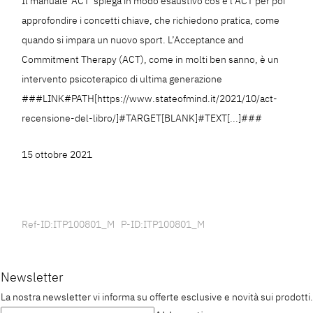
Il manuale 'ACT' spiega in modo esaustivo cos'è l’ACT per poi
approfondire i concetti chiave, che richiedono pratica, come
quando si impara un nuovo sport. L’Acceptance and
Commitment Therapy (ACT), come in molti ben sanno, è un
intervento psicoterapico di ultima generazione
###LINK#PATH[https://www.stateofmind.it/2021/10/act-
recensione-del-libro/]#TARGET[BLANK]#TEXT[...]###
15 ottobre 2021
Ref-ID:ITP100801_M P-ID:ITP100801_M
Newsletter
La nostra newsletter vi informa su offerte esclusive e novità sui prodotti.