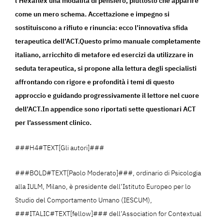
l’Hexaflex una modalità di pensiero, piuttosto che apparire
come un mero schema. Accettazione e impegno si
sostituiscono a rifiuto e rinuncia: ecco l’innovativa sfida
terapeutica dell’ACT.Questo primo manuale completamente
italiano, arricchito di metafore ed esercizi da utilizzare in
seduta terapeutica, si propone alla lettura degli specialisti
affrontando con rigore e profondità i temi di questo
approccio e guidando progressivamente il lettore nel cuore
dell’ACT.In appendice sono riportati sette questionari ACT
per l’assessment clinico.
###H4#TEXT[Gli autori]###
###BOLD#TEXT[Paolo Moderato]###, ordinario di Psicologia
alla IULM, Milano, è presidente dell’Istituto Europeo per lo
Studio del Comportamento Umano (IESCUM),
###ITALIC#TEXT[fellow]### dell’Association for Contextual