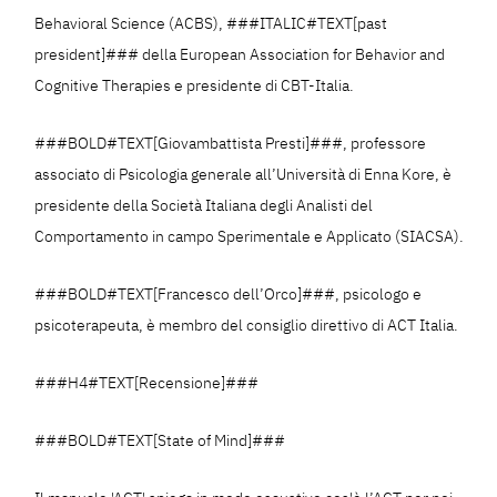
Behavioral Science (ACBS), ###ITALIC#TEXT[past
president]### della European Association for Behavior and
Cognitive Therapies e presidente di CBT-Italia.
###BOLD#TEXT[Giovambattista Presti]###, professore
associato di Psicologia generale all’Università di Enna Kore, è
presidente della Società Italiana degli Analisti del
Comportamento in campo Sperimentale e Applicato (SIACSA).
###BOLD#TEXT[Francesco dell’Orco]###, psicologo e
psicoterapeuta, è membro del consiglio direttivo di ACT Italia.
###H4#TEXT[Recensione]###
###BOLD#TEXT[State of Mind]###