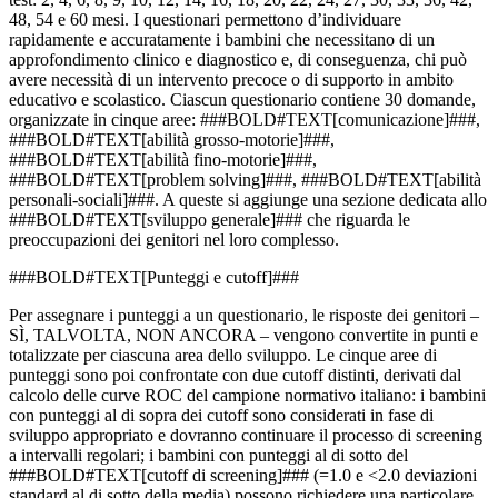
48, 54 e 60 mesi. I questionari permettono d’individuare
rapidamente e accuratamente i bambini che necessitano di un
approfondimento clinico e diagnostico e, di conseguenza, chi può
avere necessità di un intervento precoce o di supporto in ambito
educativo e scolastico. Ciascun questionario contiene 30 domande,
organizzate in cinque aree: ###BOLD#TEXT[comunicazione]###,
###BOLD#TEXT[abilità grosso-motorie]###,
###BOLD#TEXT[abilità fino-motorie]###,
###BOLD#TEXT[problem solving]###, ###BOLD#TEXT[abilità
personali-sociali]###. A queste si aggiunge una sezione dedicata allo
###BOLD#TEXT[sviluppo generale]### che riguarda le
preoccupazioni dei genitori nel loro complesso.
###BOLD#TEXT[Punteggi e cutoff]###
Per assegnare i punteggi a un questionario, le risposte dei genitori –
SÌ, TALVOLTA, NON ANCORA – vengono convertite in punti e
totalizzate per ciascuna area dello sviluppo. Le cinque aree di
punteggi sono poi confrontate con due cutoff distinti, derivati dal
calcolo delle curve ROC del campione normativo italiano: i bambini
con punteggi al di sopra dei cutoff sono considerati in fase di
sviluppo appropriato e dovranno continuare il processo di screening
a intervalli regolari; i bambini con punteggi al di sotto del
###BOLD#TEXT[cutoff di screening]### (=1.0 e <2.0 deviazioni
standard al di sotto della media) possono richiedere una particolare