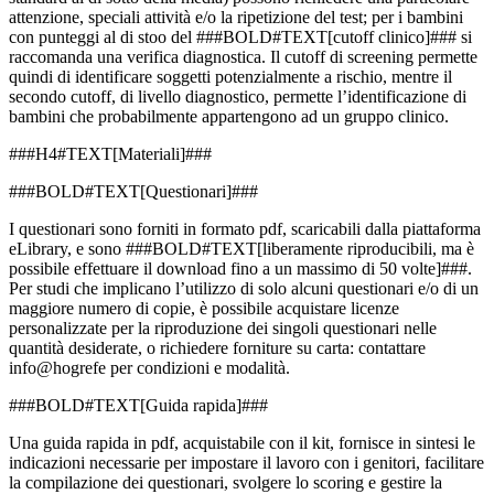
attenzione, speciali attività e/o la ripetizione del test; per i bambini
con punteggi al di stoo del ###BOLD#TEXT[cutoff clinico]### si
raccomanda una verifica diagnostica. Il cutoff di screening permette
quindi di identificare soggetti potenzialmente a rischio, mentre il
secondo cutoff, di livello diagnostico, permette l’identificazione di
bambini che probabilmente appartengono ad un gruppo clinico.
###H4#TEXT[Materiali]###
###BOLD#TEXT[Questionari]###
I questionari sono forniti in formato pdf, scaricabili dalla piattaforma
eLibrary, e sono ###BOLD#TEXT[liberamente riproducibili, ma è
possibile effettuare il download fino a un massimo di 50 volte]###.
Per studi che implicano l’utilizzo di solo alcuni questionari e/o di un
maggiore numero di copie, è possibile acquistare licenze
personalizzate per la riproduzione dei singoli questionari nelle
quantità desiderate, o richiedere forniture su carta: contattare
info@hogrefe per condizioni e modalità.
###BOLD#TEXT[Guida rapida]###
Una guida rapida in pdf, acquistabile con il kit, fornisce in sintesi le
indicazioni necessarie per impostare il lavoro con i genitori, facilitare
la compilazione dei questionari, svolgere lo scoring e gestire la