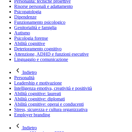
Personalità: tecniche proiettive
Risorse personali e adattamento
Psicopatologia
Dipendenze
Funzionamento psicologico
Genitorialità e famiglia
Autismo
Psicologia forense
Abilità cognitive
Deterioramento cognitivo
Attenzione, ADHD e funzioni esecutive
Linguaggio e comunicazione
Indietro
Personalità
Leadership e motivazione
Intelligenza emotiva, creatività e positività
Abilità cognitive: laureati
Abilità cognitive: diplomati
Abilità cognitive: operai e conducenti
Stress, sicurezza e cultura organizzativa
Employer branding
Indietro