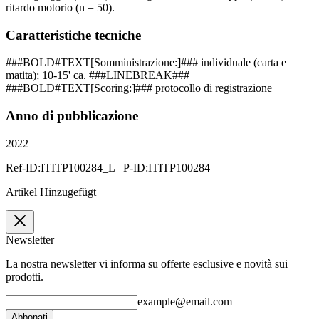
ritardo motorio (n = 50).
Caratteristiche tecniche
###BOLD#TEXT[Somministrazione:]### individuale (carta e
matita); 10-15' ca. ###LINEBREAK###
###BOLD#TEXT[Scoring:]### protocollo di registrazione
Anno di pubblicazione
2022
Ref-ID:ITITP100284_L P-ID:ITITP100284
Artikel Hinzugefügt
Newsletter
La nostra newsletter vi informa su offerte esclusive e novità sui
prodotti.
example@email.com
Abbonati