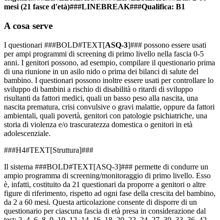
mesi (21 fasce d'età)###LINEBREAK###Qualifica: B1
A cosa serve
I questionari ###BOLD#TEXT[
ASQ-3
]### possono essere usati
per ampi programmi di screening di primo livello nella fascia 0-5
anni. I genitori possono, ad esempio, compilare il questionario prima
di una riunione in un asilo nido o prima dei bilanci di salute del
bambino. I questionari possono inoltre essere usati per controllare lo
sviluppo di bambini a rischio di disabilità o ritardi di sviluppo
risultanti da fattori medici, quali un basso peso alla nascita, una
nascita prematura, crisi convulsive o gravi malattie, oppure da fattori
ambientali, quali povertà, genitori con patologie psichiatriche, una
storia di violenza e/o trascuratezza domestica o genitori in età
adolescenziale.
###H4#TEXT[Struttura]###
Il sistema ###BOLD#TEXT[ASQ-3]### permette di condurre un
ampio programma di screening/monitoraggio di primo livello. Esso
è, infatti, costituito da 21 questionari da proporre a genitori o altre
figure di riferimento, rispetto ad ogni fase della crescita del bambino,
da 2 a 60 mesi. Questa articolazione consente di disporre di un
questionario per ciascuna fascia di età presa in considerazione dal
test: 2, 4, 6, 8, 9, 10, 12, 14, 16, 18, 20, 22, 24, 27, 30, 33, 36, 42,