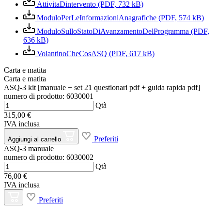
AttivitaDintervento (PDF, 732 kB)
ModuloPerLeInformazioniAnagrafiche (PDF, 574 kB)
ModuloSulloStatoDiAvanzamentoDelProgramma (PDF,
636 kB)
VolantinoCheCosASQ (PDF, 617 kB)
Carta e matita
Carta e matita
ASQ-3 kit [manuale + set 21 questionari pdf + guida rapida pdf]
numero di prodotto: 6030001
Qtà
315,00 €
IVA inclusa
Preferiti
Aggiungi al carrello
ASQ-3 manuale
numero di prodotto: 6030002
Qtà
76,00 €
IVA inclusa
Preferiti