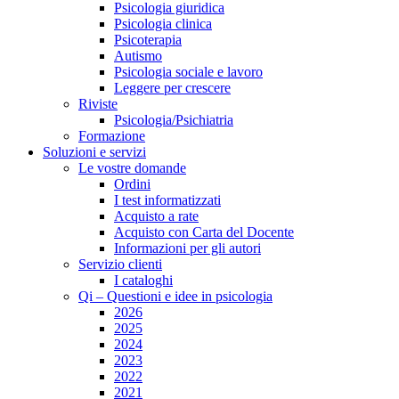
Psicologia giuridica
Psicologia clinica
Psicoterapia
Autismo
Psicologia sociale e lavoro
Leggere per crescere
Riviste
Psicologia/Psichiatria
Formazione
Soluzioni e servizi
Le vostre domande
Ordini
I test informatizzati
Acquisto a rate
Acquisto con Carta del Docente
Informazioni per gli autori
Servizio clienti
I cataloghi
Qi – Questioni e idee in psicologia
2026
2025
2024
2023
2022
2021