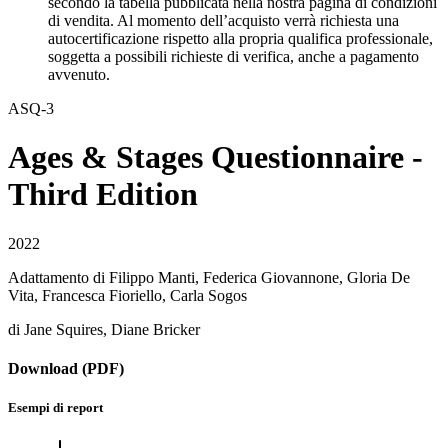
secondo la tabella pubblicata nella nostra pagina di condizioni
di vendita. Al momento dell’acquisto verrà richiesta una
autocertificazione rispetto alla propria qualifica professionale,
soggetta a possibili richieste di verifica, anche a pagamento
avvenuto.
ASQ-3
Ages & Stages Questionnaire -
Third Edition
2022
Adattamento di
Filippo Manti
,
Federica Giovannone
,
Gloria De
Vita
,
Francesca Fioriello
,
Carla Sogos
di
Jane Squires
,
Diane Bricker
Download (PDF)
Esempi di report