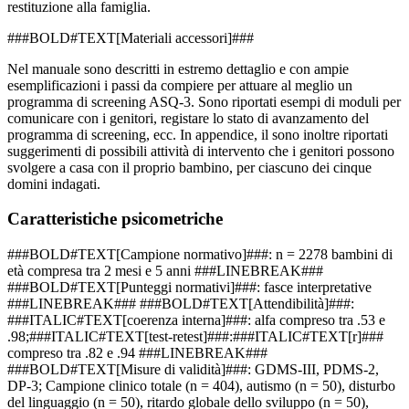
restituzione alla famiglia.
###BOLD#TEXT[Materiali accessori]###
Nel manuale sono descritti in estremo dettaglio e con ampie
esemplificazioni i passi da compiere per attuare al meglio un
programma di screening ASQ-3. Sono riportati esempi di moduli per
comunicare con i genitori, registare lo stato di avanzamento del
programma di screening, ecc. In appendice, il sono inoltre riportati
suggerimenti di possibili attività di intervento che i genitori possono
svolgere a casa con il proprio bambino, per ciascuno dei cinque
domini indagati.
Caratteristiche psicometriche
###BOLD#TEXT[Campione normativo]###: n = 2278 bambini di
età compresa tra 2 mesi e 5 anni ###LINEBREAK###
###BOLD#TEXT[Punteggi normativi]###: fasce interpretative
###LINEBREAK### ###BOLD#TEXT[Attendibilità]###:
###ITALIC#TEXT[coerenza interna]###: alfa compreso tra .53 e
.98;###ITALIC#TEXT[test-retest]###:###ITALIC#TEXT[r]###
compreso tra .82 e .94 ###LINEBREAK###
###BOLD#TEXT[Misure di validità]###: GDMS-III, PDMS-2,
DP-3; Campione clinico totale (n = 404), autismo (n = 50), disturbo
del linguaggio (n = 50), ritardo globale dello sviluppo (n = 50),