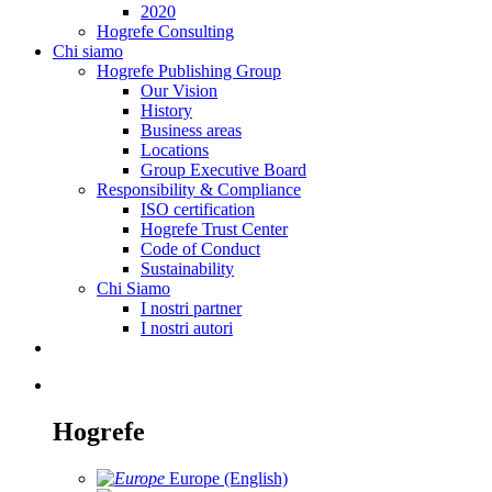
2020
Hogrefe Consulting
Chi siamo
Hogrefe Publishing Group
Our Vision
History
Business areas
Locations
Group Executive Board
Responsibility & Compliance
ISO certification
Hogrefe Trust Center
Code of Conduct
Sustainability
Chi Siamo
I nostri partner
I nostri autori
Hogrefe
Europe (English)