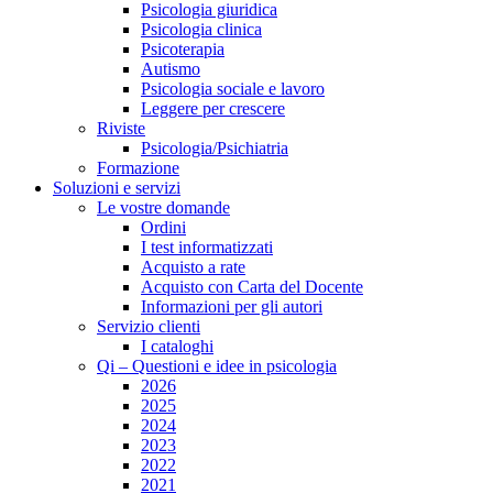
Psicologia giuridica
Psicologia clinica
Psicoterapia
Autismo
Psicologia sociale e lavoro
Leggere per crescere
Riviste
Psicologia/Psichiatria
Formazione
Soluzioni e servizi
Le vostre domande
Ordini
I test informatizzati
Acquisto a rate
Acquisto con Carta del Docente
Informazioni per gli autori
Servizio clienti
I cataloghi
Qi – Questioni e idee in psicologia
2026
2025
2024
2023
2022
2021