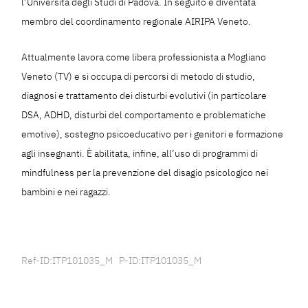
l’Università degli Studi di Padova. In seguito è diventata
membro del coordinamento regionale AIRIPA Veneto.
Attualmente lavora come libera professionista a Mogliano
Veneto (TV) e si occupa di percorsi di metodo di studio,
diagnosi e trattamento dei disturbi evolutivi (in particolare
DSA, ADHD, disturbi del comportamento e problematiche
emotive), sostegno psicoeducativo per i genitori e formazione
agli insegnanti. È abilitata, infine, all’uso di programmi di
mindfulness per la prevenzione del disagio psicologico nei
bambini e nei ragazzi.
Ref-ID:ITP101035_M P-ID:ITP101035_M