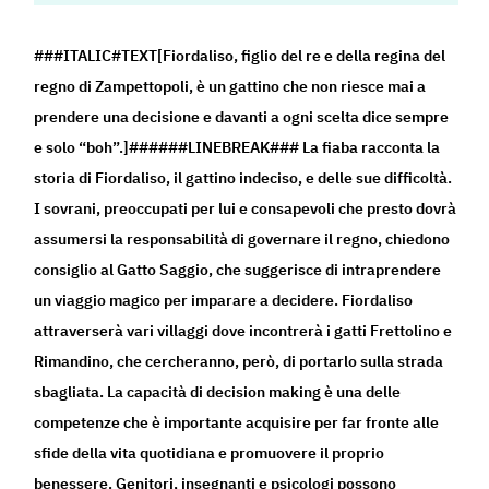
###ITALIC#TEXT[Fiordaliso, figlio del re e della regina del
regno di Zampettopoli, è un gattino che non riesce mai a
prendere una decisione e davanti a ogni scelta dice sempre
e solo “boh”.]######LINEBREAK### La fiaba racconta la
storia di Fiordaliso, il gattino indeciso, e delle sue difficoltà.
I sovrani, preoccupati per lui e consapevoli che presto dovrà
assumersi la responsabilità di governare il regno, chiedono
consiglio al Gatto Saggio, che suggerisce di intraprendere
un viaggio magico per imparare a decidere. Fiordaliso
attraverserà vari villaggi dove incontrerà i gatti Frettolino e
Rimandino, che cercheranno, però, di portarlo sulla strada
sbagliata. La capacità di decision making è una delle
competenze che è importante acquisire per far fronte alle
sfide della vita quotidiana e promuovere il proprio
benessere. Genitori, insegnanti e psicologi possono