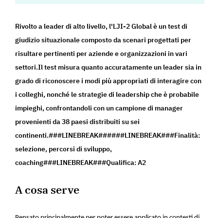
Rivolto a leader di alto livello, l'LJI-2 Global è un test di
giudizio situazionale composto da scenari progettati per
risultare pertinenti per aziende e organizzazioni in vari
settori.Il test misura quanto accuratamente un leader sia in
grado di riconoscere i modi più appropriati di interagire con
i colleghi, nonché le strategie di leadership che è probabile
impieghi, confrontandoli con un campione di manager
provenienti da 38 paesi distribuiti su sei
continenti.###LINEBREAK######LINEBREAK###Finalità:
selezione, percorsi di sviluppo,
coaching###LINEBREAK###Qualifica: A2
A cosa serve
Pensato principalmente per poter essere applicato in contesti di