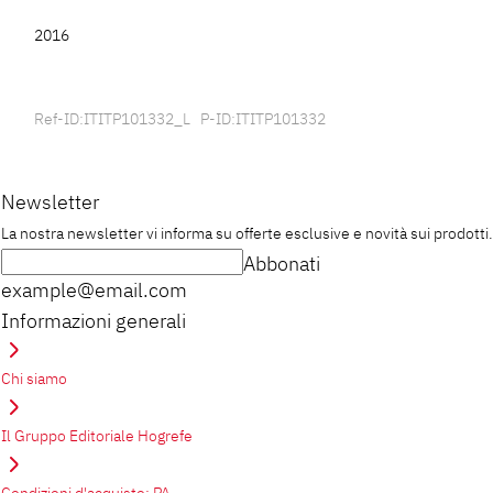
2016
Ref-ID:ITITP101332_L P-ID:ITITP101332
Newsletter
La nostra newsletter vi informa su offerte esclusive e novità sui prodotti.
Abbonati
example@email.com
Informazioni generali
Chi siamo
Il Gruppo Editoriale Hogrefe
Condizioni d'acquisto: PA