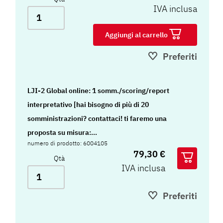
IVA inclusa
Aggiungi al carrello
Preferiti
LJI-2 Global online: 1 somm./scoring/report
interpretativo [hai bisogno di più di 20
somministrazioni? contattaci! ti faremo una
proposta su misura:
numero di prodotto: 6004105
matteo.ciancaleoni@hogrefe.it]
79,30 €
Qtà
IVA inclusa
Preferiti