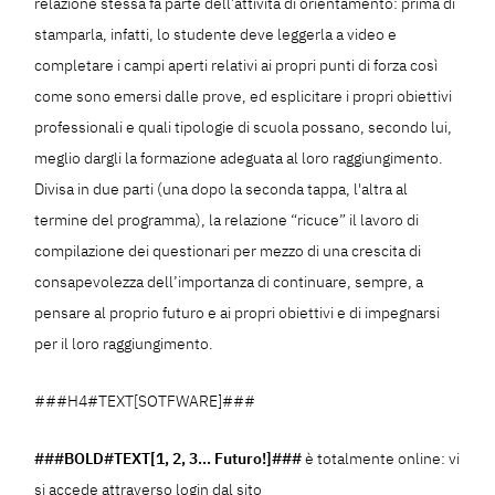
relazione stessa fa parte dell’attività di orientamento: prima di
stamparla, infatti, lo studente deve leggerla a video e
completare i campi aperti relativi ai propri punti di forza così
come sono emersi dalle prove, ed esplicitare i propri obiettivi
professionali e quali tipologie di scuola possano, secondo lui,
meglio dargli la formazione adeguata al loro raggiungimento.
Divisa in due parti (una dopo la seconda tappa, l'altra al
termine del programma), la relazione “ricuce” il lavoro di
compilazione dei questionari per mezzo di una crescita di
consapevolezza dell’importanza di continuare, sempre, a
pensare al proprio futuro e ai propri obiettivi e di impegnarsi
per il loro raggiungimento.
###H4#TEXT[SOTFWARE]###
###BOLD#TEXT[1, 2, 3… Futuro!]###
è totalmente online: vi
si accede attraverso login dal sito