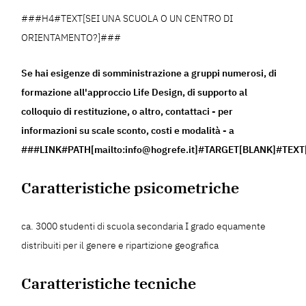
###H4#TEXT[SEI UNA SCUOLA O UN CENTRO DI
ORIENTAMENTO?]###
Se hai esigenze di somministrazione a gruppi numerosi, di
formazione all'approccio Life Design, di supporto al
colloquio di restituzione, o altro, contattaci - per
informazioni su scale sconto, costi e modalità - a
###LINK#PATH[mailto:info@hogrefe.it]#TARGET[BLANK]#TEXT[
Caratteristiche psicometriche
ca. 3000 studenti di scuola secondaria I grado equamente
distribuiti per il genere e ripartizione geografica
Caratteristiche tecniche