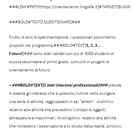
###LINK#PATH[https://orientamento.hogrefe.it]#TARGET[BLANK]#
###BOLD#TEXT[I QUESTIONARI]###
Frutto di anni di sperimentazione, i questionari psicometrici
proposti nel programma ###BOLD#TEXT[
1, 2, 3…
Futuro!
]### sono stati validati con più di 3000 studenti di
scuola secondaria di primo grado, coinvolti in progetti di
orientamento al futuro:
• ###BOLD#TEXT[I miei interessi professionali]###
prende
in esame gli interessi che si possono nutrire nello svolgere
una serie di attività, raggruppabili in sei “ambiti”:
realistico
,
relativo alle attività che prevedono l’utilizzo di oggetti,
attrezzature e macchinari;
investigativo
, relativo alle attività
che richiedono l’osservazione e lo studio della realtà;
artistico
,