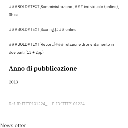
###BOLD#TEXT[Somministrazione:]### individuale (online);
3h ca.
###BOLD#TEXT[Scoring:]### online
###BOLD#TEXT[Report:]### relazione di orientamento in
due parti (13 + 2pp)
Anno di pubblicazione
2013
Ref-ID:ITITP101224_L P-ID:ITITP101224
Newsletter