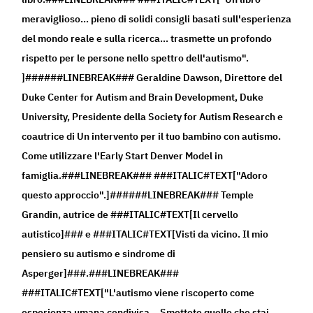
meraviglioso... pieno di solidi consigli basati sull'esperienza
del mondo reale e sulla ricerca... trasmette un profondo
rispetto per le persone nello spettro dell'autismo".
]######LINEBREAK### Geraldine Dawson, Direttore del
Duke Center for Autism and Brain Development, Duke
University, Presidente della Society for Autism Research e
coautrice di Un intervento per il tuo bambino con autismo.
Come utilizzare l'Early Start Denver Model in
famiglia.###LINEBREAK### ###ITALIC#TEXT["Adoro
questo approccio".]######LINEBREAK### Temple
Grandin, autrice de ###ITALIC#TEXT[Il cervello
autistico]### e ###ITALIC#TEXT[Visti da vicino. Il mio
pensiero su autismo e sindrome di
Asperger]###.###LINEBREAK###
###ITALIC#TEXT["L'autismo viene riscoperto come
esperienza umana condivisa... Smettete quello che stai