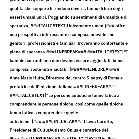
qualità che seppure li rendono diversi, fanno di loro degli
esseri umani unici. Poggiando su sentimenti di umanità e di
speranza, ###ITALIC#TEXT[Unicamente umani]### offre
una prospettiva interessante e compassionevole che
genitori, professionisti e familiari troveranno confortante e
piena di speranza.###LINEBREAK### ###ITALIC#TEXT["I
bambini con autismo non devono essere aggiustati, bensì
compresi, sostenuti e aiutati".]######LINEBREAK###
Anne Marie Hufty, Direttore del centro Sinapsy di Roma e
prefatrice dell'edizione italiana.###LINEBREAK###
###ITALIC#TEXT["Le persone autistiche fanno fatica a
comprendere le persone tipiche, così come quelle tipiche
fanno fatica a comprendere quelle
autistiche"]###.###LINEBREAK### Flavia Caretto,
Presidente di CulturAutismo Onlus e curatrice del
libro.###LINEBREAK### ###ITALIC#TEXT["Un libro