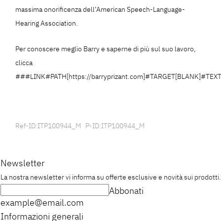
massima onorificenza dell’American Speech-Language-
Hearing Association.
Per conoscere meglio Barry e saperne di più sul suo lavoro,
clicca
###LINK#PATH[https://barryprizant.com]#TARGET[BLANK]#TEXT
Ref-ID:ITP100944_M P-ID:ITP100944_M
Newsletter
La nostra newsletter vi informa su offerte esclusive e novità sui prodotti.
Abbonati
example@email.com
Informazioni generali