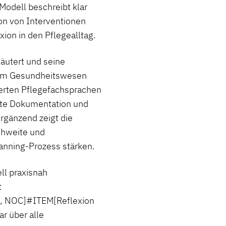
odell beschreibt klar
ion von Interventionen
xion in den Pflegealltag.
läutert und seine
 im Gesundheitswesen
ierten Pflegefachsprachen
nte Dokumentation und
rgänzend zeigt die
chweite und
anning-Prozess stärken.
 praxisnah
t
C, NOC]#ITEM[Reflexion
 über alle