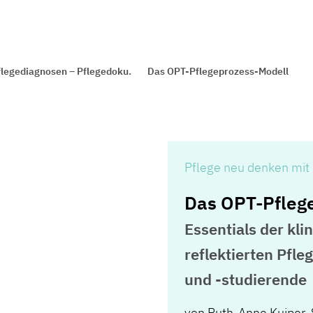
flegediagnosen – Pflegedoku.
Das OPT-Pflegeprozess-Modell
Pflege neu denken mi
Das OPT-Pfleg
Essentials der kl
reflektierten Pfl
und -studierende
von
Ruth-Anne Kuiper
,