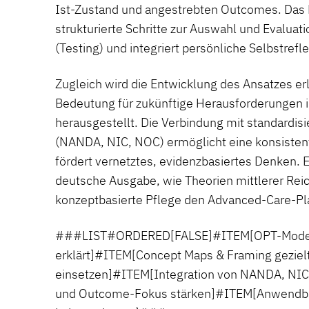
Ist-Zustand und angestrebten Outcomes. Das M
strukturierte Schritte zur Auswahl und Evaluat
(Testing) und integriert persönliche Selbstrefle
Zugleich wird die Entwicklung des Ansatzes er
Bedeutung für zukünftige Herausforderungen
herausgestellt. Die Verbindung mit standardis
(NANDA, NIC, NOC) ermöglicht eine konsiste
fördert vernetztes, evidenzbasiertes Denken. E
deutsche Ausgabe, wie Theorien mittlerer Rei
konzeptbasierte Pflege den Advanced-Care-Pl
###LIST#ORDERED[FALSE]#ITEM[OPT-Modell
erklärt]#ITEM[Concept Maps & Framing geziel
einsetzen]#ITEM[Integration von NANDA, NI
und Outcome-Fokus stärken]#ITEM[Anwendbar