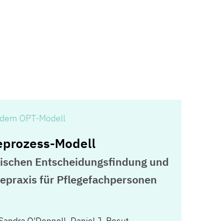
t dem OPT-Modell
eprozess-Modell
inischen Entscheidungsfindung und
egepraxis für Pflegefachpersonen
Sandra O'Donnell
,
Daniel J. Pesut
,