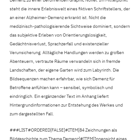
steht die innere Erlebniswelt eines fiktiven Schriftstellers, der
an einer Alzheimer-Demenz erkrankt ist. Nicht die
medizinisch-pathologisierende Sichtweise dominiert, sondern
das subjektive Erleben von Orientierungslosigkeit,
Gedächtnisverlust, Sprachzerfall und existenzieller
Verunsicherung. Alltägliche Handlungen werden zu großen
Abenteuern, vertraute Räume verwandeln sich in fremde
Landschaften, der eigene Garten wird zum Labyrinth. Die
Bildsequenzen machen erfahrbar, wie sich Demenz für
Betroffene anfühlen kann – sensibel, symbolisch und
eindringlich. Ein ergänzender Text im Anhang liefert
Hintergrundinformationen zur Entstehung des Werkes und
zum dargestellten Fall.
###LIST#ORDERED[FALSE]#ITEM[84 Zeichnungen als
Bildgeschichte zum Thema Demenz]#ITEM[Innensicht eines