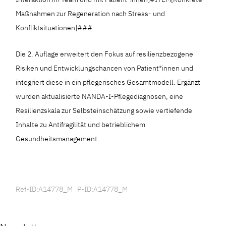
Maßnahmen zur Regeneration nach Stress- und
Konfliktsituationen]###
Die 2. Auflage erweitert den Fokus auf resilienzbezogene
Risiken und Entwicklungschancen von Patient*innen und
integriert diese in ein pflegerisches Gesamtmodell. Ergänzt
wurden aktualisierte NANDA-I-Pflegediagnosen, eine
Resilienzskala zur Selbsteinschätzung sowie vertiefende
Inhalte zu Antifragilität und betrieblichem
Gesundheitsmanagement.
Ref-ID:A14778_M P-ID:A14778_M