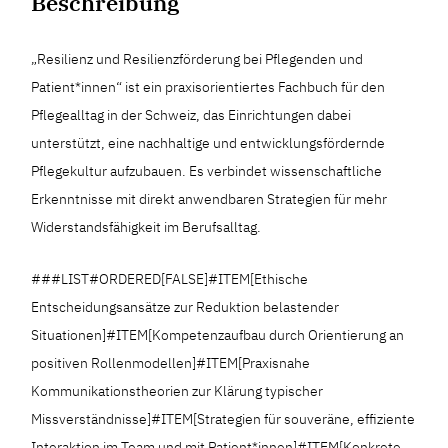
Beschreibung
„Resilienz und Resilienzförderung bei Pflegenden und
Patient*innen“ ist ein praxisorientiertes Fachbuch für den
Pflegealltag in der Schweiz, das Einrichtungen dabei
unterstützt, eine nachhaltige und entwicklungsfördernde
Pflegekultur aufzubauen. Es verbindet wissenschaftliche
Erkenntnisse mit direkt anwendbaren Strategien für mehr
Widerstandsfähigkeit im Berufsalltag.
###LIST#ORDERED[FALSE]#ITEM[Ethische
Entscheidungsansätze zur Reduktion belastender
Situationen]#ITEM[Kompetenzaufbau durch Orientierung an
positiven Rollenmodellen]#ITEM[Praxisnahe
Kommunikationstheorien zur Klärung typischer
Missverständnisse]#ITEM[Strategien für souveräne, effiziente
Interaktion im Team und mit Patient*innen]#ITEM[Konkrete