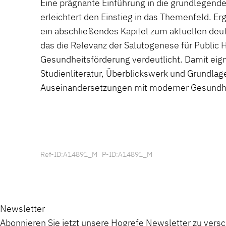
Eine prägnante Einführung in die grundlegen
erleichtert den Einstieg in das Themenfeld. Er
ein abschließendes Kapitel zum aktuellen de
das die Relevanz der Salutogenese für Public 
Gesundheitsförderung verdeutlicht. Damit eigne
Studienliteratur, Überblickswerk und Grundlag
Auseinandersetzungen mit moderner Gesundhe
Ref-ID:A14891_M P-ID:A14891_M
Newsletter
Abonnieren Sie jetzt unsere Hogrefe Newsletter zu vers