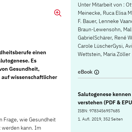
Unter Mitarbeit von : O
Meinecke, Ruca Elisa M
F. Bauer, Lenneke Vaan
Braun-Lewensohn, Malka
GabrielSchärer, René W
Carole LüscherGysi, Av
dheitsberufe einen
Wettstein, Maria Zöller
alutogenese. Es
 von Gesundheit,
eBook
 auf wissenschaftlicher
Salutogenese kennen
verstehen (PDF & EPU
ISBN: 9783456957685
en Frage, wie Gesundheit
1. Aufl. 2019, 352 Seiten
lt werden kann. Im