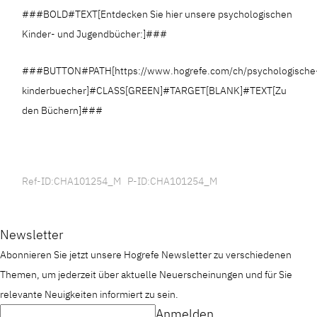
###BOLD#TEXT[Entdecken Sie hier unsere psychologischen
Kinder- und Jugendbücher:]###
###BUTTON#PATH[https://www.hogrefe.com/ch/psychologische
kinderbuecher]#CLASS[GREEN]#TARGET[BLANK]#TEXT[Zu
den Büchern]###
Ref-ID:CHA101254_M P-ID:CHA101254_M
Newsletter
Abonnieren Sie jetzt unsere Hogrefe Newsletter zu verschiedenen
Themen, um jederzeit über aktuelle Neuerscheinungen und für Sie
relevante Neuigkeiten informiert zu sein.
Anmelden