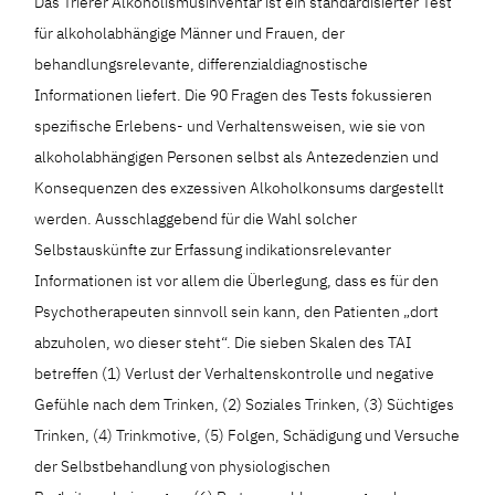
Das Trierer Alkoholismusinventar ist ein standardisierter Test
für alkoholabhängige Männer und Frauen, der
behandlungsrelevante, differenzialdiagnostische
Informationen liefert. Die 90 Fragen des Tests fokussieren
spezifische Erlebens- und Verhaltensweisen, wie sie von
alkoholabhängigen Personen selbst als Antezedenzien und
Konsequenzen des exzessiven Alkoholkonsums dargestellt
werden. Ausschlaggebend für die Wahl solcher
Selbstauskünfte zur Erfassung indikationsrelevanter
Informationen ist vor allem die Überlegung, dass es für den
Psychotherapeuten sinnvoll sein kann, den Patienten „dort
abzuholen, wo dieser steht“. Die sieben Skalen des TAI
betreffen (1) Verlust der Verhaltenskontrolle und negative
Gefühle nach dem Trinken, (2) Soziales Trinken, (3) Süchtiges
Trinken, (4) Trinkmotive, (5) Folgen, Schädigung und Versuche
der Selbstbehandlung von physiologischen