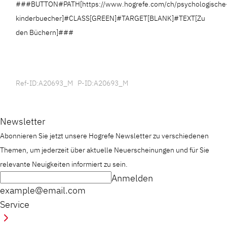
###BUTTON#PATH[https://www.hogrefe.com/ch/psychologische
kinderbuecher]#CLASS[GREEN]#TARGET[BLANK]#TEXT[Zu
den Büchern]###
Ref-ID:A20693_M P-ID:A20693_M
Newsletter
Abonnieren Sie jetzt unsere Hogrefe Newsletter zu verschiedenen
Themen, um jederzeit über aktuelle Neuerscheinungen und für Sie
relevante Neuigkeiten informiert zu sein.
Anmelden
example@email.com
Service