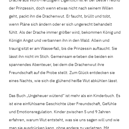
der Prinzessin, doch wenn etwas nicht nach seinem Willen
geht, packt ihn die Drachenwut. Er faucht, brüllt und tobt,
wenn Pläne sich ändern oder er sich ungerecht behandelt
fühlt. Als der Drache immer größer wird, bekommen König und
Königin Angst und verbannen ihn in den Wald. Allein und
traurig sitzt er am Wasserfall, bis die Prinzessin auftaucht. Sie
lässt ihn nicht im Stich. Gemeinsam erleben die beiden ein
spannendes Abenteuer, bei dem die Drachenwut ihre
Freundschaft auf die Probe stellt. Zum Glück entdecken sie
eines Nachts, wie sich die glühend heiße Wut abkühlen lässt.
Das Buch „Ungeheuer wütend“ ist mehr als ein Kinderbuch. Es
ist eine einfühlsame Geschichte über Freundschaft, Gefühle
und Emotionsregulation. Kinder zwischen 5 und 9 Jahren
erfahren, warum Wut entsteht, was sie uns sagen will und wie
man sie ausdrücken kann, ohne andere zu verletzen. Mit