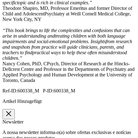
specifictopic and is rich in clinical examples.”
Theodore Shapiro, MD, Professor Emeritus and former Director of
Child and AdolescentPsychiatry at Weill Cornell Medical College,
New York City, NY
“This book brings to life the complexities and confusions that can
arise in understanding andtreating children with both language
impairments and social-emotional problems. Insightsfrom research
and snapshots from practice will guide clinicians, parents, and
teachers to findpractical ways to help these often misunderstood
children.”
Nancy Cohen, PhD, CPsych, Director of Research at the Hincks-
Dellcrest Centre and Professor in the Departments of Psychiatry and
Applied Psychology and Human Development at the University of
Toronto, Canada
Ref-ID:600338_M P-ID:600338_M
Artikel Hinzugefügt
Newsletter
A nossa newsletter informa-o(a) sobre ofertas exclusivas e notícias
acerca dos nossos produtos.