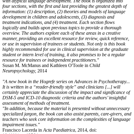
with atypical language development. The book is organized into
four sections, with the first and last providing the greatest depth of
information: (1) description, (2) theories and models of language
development in children and adolescents, (3) diagnosis and
treatment indications, and (4) treatment. Each section flows
logically and builds upon previous topics to provide a thorough
overview. The authors explore each of these areas in a creative
manner, providing an excellent resource for review, quick reference,
or use in supervision of trainees or students. Not only is this book
highly recommended for use in clinical supervision at the graduate
student or intern level of training, it also promises to be a regular
resource for trainees or independent practitioners."
Susan M. McManus and Kathleen O'Toole in
Child
Neuropsychology,
2014
"A new book in the Hogrefe series on Advances in Psychotherapy...
It is written in a “reader-friendly style” and clinicians [...] will
certainly appreciate the discussion of the impact and significance of
DSM-5 and ICD-10 diagnostic criteria and the authors’ insightful
assessment of methods of treatment.
"In addition, because the material is presented without unnecessary
specialized jargon, the book can also assist parents, care-givers, and
teachers who seek core information on the complexities of language
impairment issues."
Francisco Lacerda in
Acta Paediatrica
, 2014, doi: