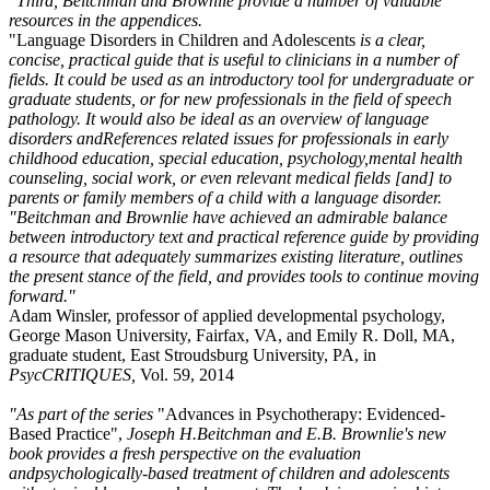
"Third, Beitchman and Brownlie provide a number of valuable
resources in the appendices.
"Language Disorders in Children and Adolescents
is a clear,
concise, practical guide that is useful to clinicians in a number of
fields. It could be used as an introductory tool for undergraduate or
graduate students, or for new professionals in the field of speech
pathology. It would also be ideal as an overview of language
disorders andReferences related issues for professionals in early
childhood education, special education, psychology,mental health
counseling, social work, or even relevant medical fields [and] to
parents or family members of a child with a language disorder.
"Beitchman and Brownlie have achieved an admirable balance
between introductory text and practical reference guide by providing
a resource that adequately summarizes existing literature, outlines
the present stance of the field, and provides tools to continue moving
forward."
Adam Winsler, professor of applied developmental psychology,
George Mason University, Fairfax, VA, and Emily R. Doll, MA,
graduate student, East Stroudsburg University, PA, in
PsycCRITIQUES,
Vol. 59, 2014
"As part of the series
"Advances in Psychotherapy: Evidenced-
Based Practice",
Joseph H.Beitchman and E.B. Brownlie's new
book provides a fresh perspective on the evaluation
andpsychologically-based treatment of children and adolescents