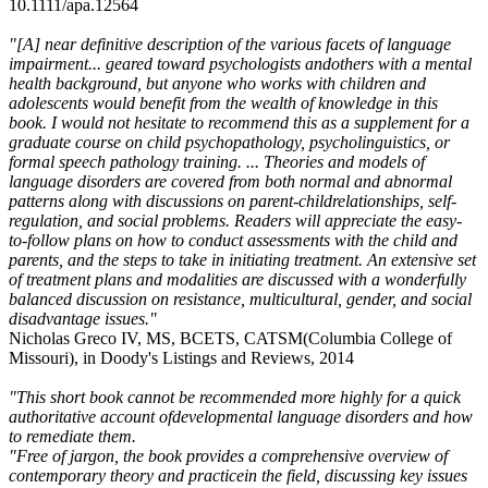
10.1111/apa.12564
"[A] near definitive description of the various facets of language
impairment... geared toward psychologists andothers with a mental
health background, but anyone who works with children and
adolescents would benefit from the wealth of knowledge in this
book. I would not hesitate to recommend this as a supplement for a
graduate course on child psychopathology, psycholinguistics, or
formal speech pathology training. ... Theories and models of
language disorders are covered from both normal and abnormal
patterns along with discussions on parent-childrelationships, self-
regulation, and social problems. Readers will appreciate the easy-
to-follow plans on how to conduct assessments with the child and
parents, and the steps to take in initiating treatment. An extensive set
of treatment plans and modalities are discussed with a wonderfully
balanced discussion on resistance, multicultural, gender, and social
disadvantage issues."
Nicholas Greco IV, MS, BCETS, CATSM(Columbia College of
Missouri), in Doody's Listings and Reviews, 2014
"This short book cannot be recommended more highly for a quick
authoritative account ofdevelopmental language disorders and how
to remediate them.
"Free of jargon, the book provides a comprehensive overview of
contemporary theory and practicein the field, discussing key issues