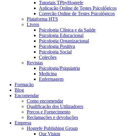
Tutoriais TPbyHogrefe
Aplicação Online de Testes Psicológicos
Correção Online de Testes Psicológicos
Plataforma HTS
Livros
Psicologia Clínica e da Saúde
Psicologia Educacional
Psicologia Organizacional
Psicologia Positiva
Psicologia Social
Coleções
Revistas
Psicologia/Psiquiatria
Medicina
Enfermagem
Formação
Blog
Encomendar
Como encomendar
Qualificação dos Utilizadores
Preços e Fornecimento
Reclamações e devoluções
Empresa
Hogrefe Publishing Group
Our Vision