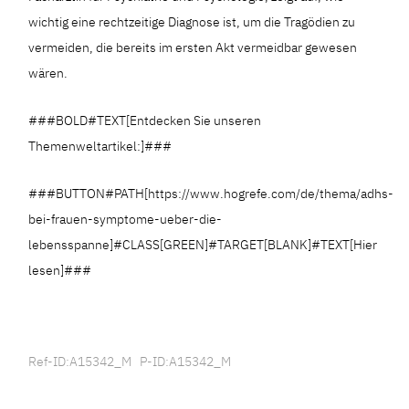
wichtig eine rechtzeitige Diagnose ist, um die Tragödien zu
vermeiden, die bereits im ersten Akt vermeidbar gewesen
wären.
###BOLD#TEXT[Entdecken Sie unseren
Themenweltartikel:]###
###BUTTON#PATH[https://www.hogrefe.com/de/thema/adhs-
bei-frauen-symptome-ueber-die-
lebensspanne]#CLASS[GREEN]#TARGET[BLANK]#TEXT[Hier
lesen]###
Ref-ID:A15342_M P-ID:A15342_M