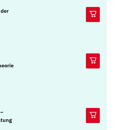
 der
heorie
 –
atung