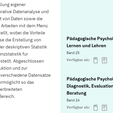
llung eigener
orative Datenanalyse und
rt von Daten sowie die
s Arbeiten mit dem Menü
llt, wobei die Vorteile
Pädagogische Psychol
se die Erstellung von
Lernen und Lehren
 deskriptiven Statistik
Band 25
zstatistik für
Verfügbar als:
stellt. Abgeschlossen
uktion und zur
 verschiedene Datensätze
Pädagogische Psychol
ermöglicht so das
Diagnostik, Evaluatio
erbreiteten
Beratung
Bereich.
Band 24
Verfügbar als: