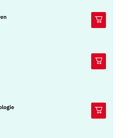
ren
ologie