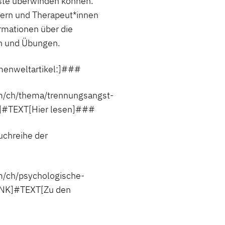
ngste überwinden können.
stern und Therapeut*innen
rmationen über die
en und Übungen.
enweltartikel:]###
ch/thema/trennungsangst-
]#TEXT[Hier lesen]###
chreihe der
ch/psychologische-
NK]#TEXT[Zu den