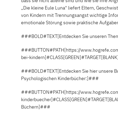
dass sie nicht alleine sind und wie sie ihre Ä
„Die kleine Eule Luna" liefert Eltern, Geschwi
von Kindern mit Trennungsangst wichtige Info
emotionale Störung sowie praktische Aufgab
###BOLD#TEXT[Entdecken Sie unseren Them
###BUTTON#PATH[https://www.hogrefe.com/
bei-kindern]#CLASS[GREEN]#TARGET[BLANK
###BOLD#TEXT[Entdecken Sie hier unsere Bu
Psychologischen Kinderbücher:]###
###BUTTON#PATH[https://www.hogrefe.com/
kinderbuecher]#CLASS[GREEN]#TARGET[BLA
Büchern]###