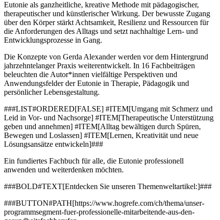
Eutonie als ganzheitliche, kreative Methode mit pädagogischer,
therapeutischer und künstlerischer Wirkung. Der bewusste Zugang
über den Körper stärkt Achtsamkeit, Resilienz und Ressourcen für
die Anforderungen des Alltags und setzt nachhaltige Lern- und
Entwicklungsprozesse in Gang.
Die Konzepte von Gerda Alexander werden vor dem Hintergrund
jahrzehntelanger Praxis weiterentwickelt. In 16 Fachbeiträgen
beleuchten die Autor*innen vielfältige Perspektiven und
Anwendungsfelder der Eutonie in Therapie, Pädagogik und
persönlicher Lebensgestaltung.
###LIST#ORDERED[FALSE] #ITEM[Umgang mit Schmerz und
Leid in Vor- und Nachsorge] #ITEM[Therapeutische Unterstützung
geben und annehmen] #ITEM[Alltag bewältigen durch Spüren,
Bewegen und Loslassen] #ITEM[Lernen, Kreativität und neue
Lösungsansätze entwickeln]###
Ein fundiertes Fachbuch für alle, die Eutonie professionell
anwenden und weiterdenken möchten.
###BOLD#TEXT[Entdecken Sie unseren Themenweltartikel:]###
###BUTTON#PATH[https://www.hogrefe.com/ch/thema/unser-
programmsegment-fuer-professionelle-mitarbeitende-aus-den-