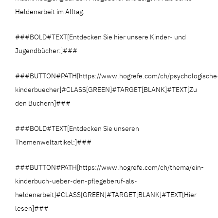
Heldenarbeit im Alltag.
###BOLD#TEXT[Entdecken Sie hier unsere Kinder- und
Jugendbücher:]###
###BUTTON#PATH[https://www.hogrefe.com/ch/psychologische
kinderbuecher]#CLASS[GREEN]#TARGET[BLANK]#TEXT[Zu
den Büchern]###
###BOLD#TEXT[Entdecken Sie unseren
Themenweltartikel:]###
###BUTTON#PATH[https://www.hogrefe.com/ch/thema/ein-
kinderbuch-ueber-den-pflegeberuf-als-
heldenarbeit]#CLASS[GREEN]#TARGET[BLANK]#TEXT[Hier
lesen]###