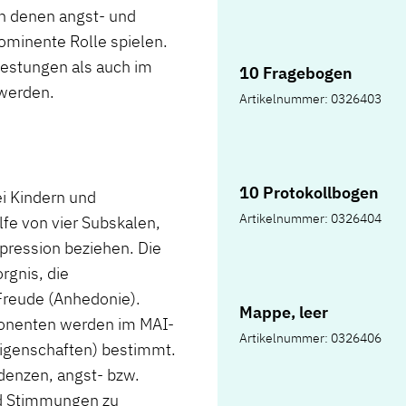
n denen angst- und
ominente Rolle spielen.
testungen als auch im
10 Fragebogen
werden.
Artikelnummer: 0326403
10 Protokollbogen
i Kindern und
Artikelnummer: 0326404
lfe von vier Subskalen,
pression beziehen. Die
rgnis, die
Freude (Anhedonie).
Mappe, leer
ponenten werden im MAI-
Artikelnummer: 0326406
 (Eigenschaften) bestimmt.
denzen, angst- bzw.
d Stimmungen zu