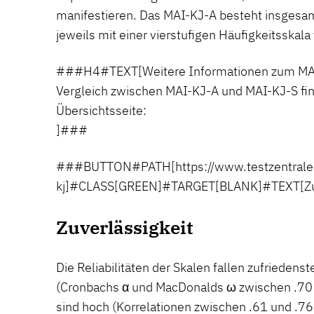
manifestieren. Das MAI-KJ-A besteht insgesam
jeweils mit einer vierstufigen Häufigkeitsskal
###H4#TEXT[Weitere Informationen zum MAI
Vergleich zwischen MAI-KJ-A und MAI-KJ-S fin
Übersichtsseite:
]###
###BUTTON#PATH[https://www.testzentrale
kj]#CLASS[GREEN]#TARGET[BLANK]#TEXT[Zur
Zuverlässigkeit
Die Reliabilitäten der Skalen fallen zufriedenst
(Cronbachs α und MacDonalds ω zwischen .70 u
sind hoch (Korrelationen zwischen .61 und .76,