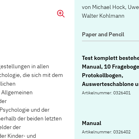
von
Michael Hock
,
Uwe
Walter Kohlmann
Paper and Pencil
Test komplett besteh
gestellungen in allen
Manual, 10 Frageboge
ologie, die sich mit dem
Protokollbogen,
lichen
Auswerteschablone 
r Allgemeinen
Mappe
Artikelnummer: 0326401
der
Psychologie und der
erhalb der beiden letzten
Manual
lder der
Artikelnummer: 0326402
er Kinder- und