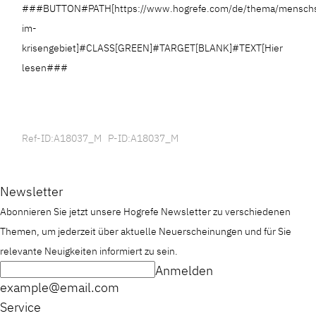
###BUTTON#PATH[https://www.hogrefe.com/de/thema/menschs
im-
krisengebiet]#CLASS[GREEN]#TARGET[BLANK]#TEXT[Hier
lesen###
Ref-ID:A18037_M P-ID:A18037_M
Newsletter
Abonnieren Sie jetzt unsere Hogrefe Newsletter zu verschiedenen
Themen, um jederzeit über aktuelle Neuerscheinungen und für Sie
relevante Neuigkeiten informiert zu sein.
Anmelden
example@email.com
Service