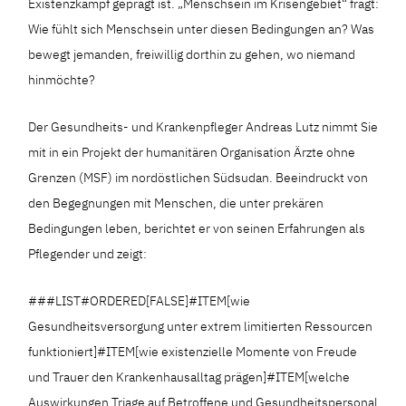
Existenzkampf geprägt ist. „Menschsein im Krisengebiet“ fragt:
Wie fühlt sich Menschsein unter diesen Bedingungen an? Was
bewegt jemanden, freiwillig dorthin zu gehen, wo niemand
hinmöchte?
Der Gesundheits- und Krankenpfleger Andreas Lutz nimmt Sie
mit in ein Projekt der humanitären Organisation Ärzte ohne
Grenzen (MSF) im nordöstlichen Südsudan. Beeindruckt von
den Begegnungen mit Menschen, die unter prekären
Bedingungen leben, berichtet er von seinen Erfahrungen als
Pflegender und zeigt:
###LIST#ORDERED[FALSE]#ITEM[wie
Gesundheitsversorgung unter extrem limitierten Ressourcen
funktioniert]#ITEM[wie existenzielle Momente von Freude
und Trauer den Krankenhausalltag prägen]#ITEM[welche
Auswirkungen Triage auf Betroffene und Gesundheitspersonal