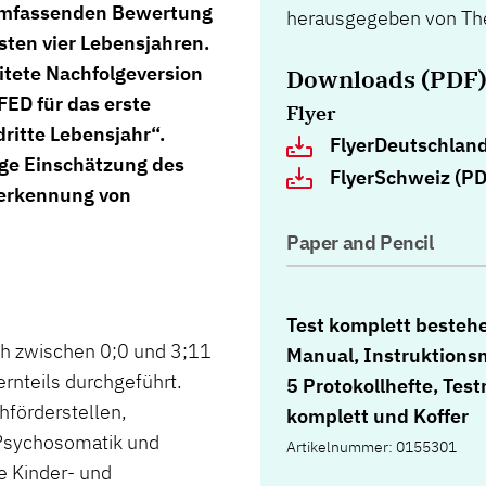
 umfassenden Bewertung
herausgegeben von The
sten vier Lebensjahren.
itete Nachfolgeversion
Downloads (PDF
FED für das erste
Flyer
ritte Lebensjahr“.
FlyerDeutschland
ige Einschätzung des
FlyerSchweiz (PD
herkennung von
Paper and Pencil
Test komplett besteh
ch zwischen 0;0 und 3;11
Manual, Instruktions
ernteils durchgeführt.
5 Protokollhefte, Test
hförderstellen,
komplett und Koffer
e Psychosomatik und
Artikelnummer: 0155301
ie Kinder- und