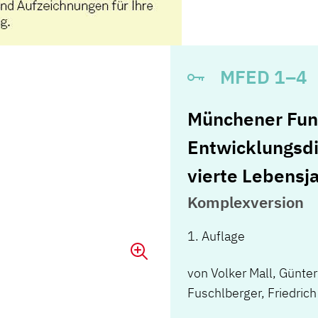
MFED 1–4
Münchener Fun
Entwicklungsdia
vierte Lebensj
Komplexversion
1. Auflage
von
Volker Mall
,
Günter
Fuschlberger
,
Friedrich