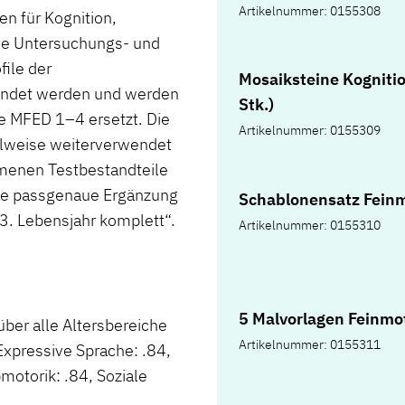
Artikelnummer: 0155308
en für Kognition,
Die Untersuchungs- und
ile der
Mosaiksteine Kognitio
endet werden und werden
Stk.)
ie MFED 1–4 ersetzt. Die
Artikelnummer: 0155309
ilweise weiterverwendet
menen Testbestandteile
eine passgenaue Ergänzung
Schablonensatz Feinm
–3. Lebensjahr komplett“.
Artikelnummer: 0155310
5 Malvorlagen Feinmo
über alle Altersbereiche
Artikelnummer: 0155311
Expressive Sprache: .84,
motorik: .84, Soziale