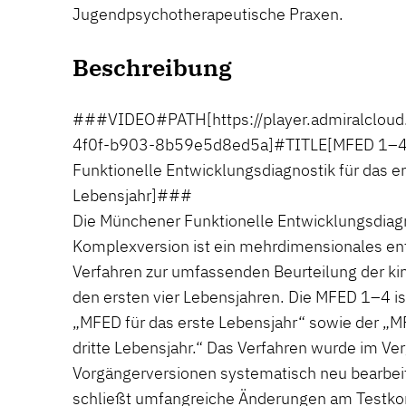
Jugendpsychotherapeutische Praxen.
Beschreibung
###VIDEO#PATH[https://player.admiralclou
4f0f-b903-8b59e5d8ed5a]#TITLE[MFED 1–4
Funktionelle Entwicklungsdiagnostik für das ers
Lebensjahr]###
Die Münchener Funktionelle Entwicklungsdiag
Komplexversion ist ein mehrdimensionales en
Verfahren zur umfassenden Beurteilung der ki
den ersten vier Lebensjahren. Die MFED 1–4 is
„MFED für das erste Lebensjahr“ sowie der „M
dritte Lebensjahr.“ Das Verfahren wurde im Ver
Vorgängerversionen systematisch neu bearbeit
schließt umfangreiche Änderungen am Testko