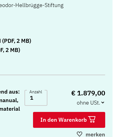
odor-Hellbrügge-Stiftung
)
 (PDF, 2 MB)
F, 2 MB)
end aus:
€ 1.879,00
Anzahl
manual,
material
In den Warenkorb
merken