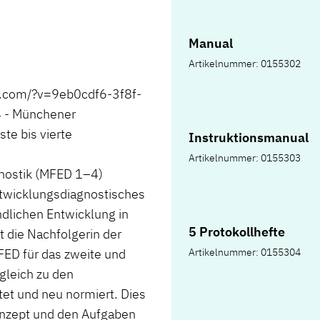
Manual
Artikelnummer: 0155302
d.com/?v=9eb0cdf6-3f8f-
 - Münchener
te bis vierte
Instruktionsmanual
Artikelnummer: 0155303
nostik (MFED 1–4)
twicklungsdiagnostisches
ndlichen Entwicklung in
5 Protokollhefte
t die Nachfolgerin der
FED für das zweite und
Artikelnummer: 0155304
gleich zu den
et und neu normiert. Dies
nzept und den Aufgaben