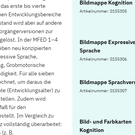
Bildmappe Kognition
das erste bis vierte
Artikelnummer: 0155305
chen Entwicklungsbereiche
stand wird aber auf andere
orgängerversionen zur
gelöst. In der MFED 1–4
Bildmappe Expressiv
eben neu konzipierten
Sprache
essive Sprache,
Artikelnummer: 0155306
ng, Grobmotorische
igkeit. Für alle sieben
chnet, um daraus die
Bildmappe Sprachver
e (Entwicklungsalter) zu
Artikelnummer: 0155307
stellen. Zudem wird
Maß für den
tellt. Im Vergleich zu
Bild- und Farbkarten
 vollständig überarbeitet:
Kognition
(z. B.