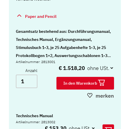
Paper and Pencil
Gesamtsatz bestehend aus: Durchführungsmanual,
Technisches Manual, Ergänzungsmanual,
Stimulusbuch 1-3, je 25 Aufgabenhefte 1-3, je 25
Protokollbogen 1+2, Auswertungsschablonen 1-3,
Artikelnummer: 2813001
Würfel für Mosaik-Test, Legebögen und Tierkarten
€ 1.518,20
Anzahl
für „Tiere platzieren“, Puzzles für „Figuren legen“,
Stempelstift und Tasche
In den Warenkorb
merken
Technisches Manual
Artikelnummer: 2813002
€ 153,30