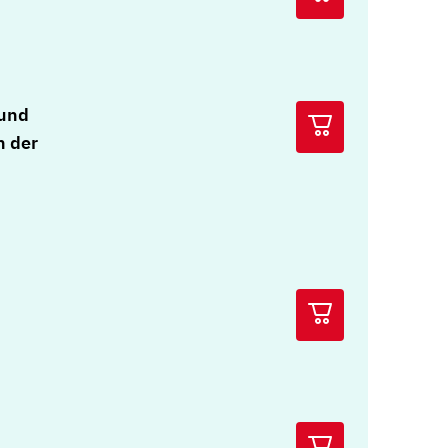
 und
n der