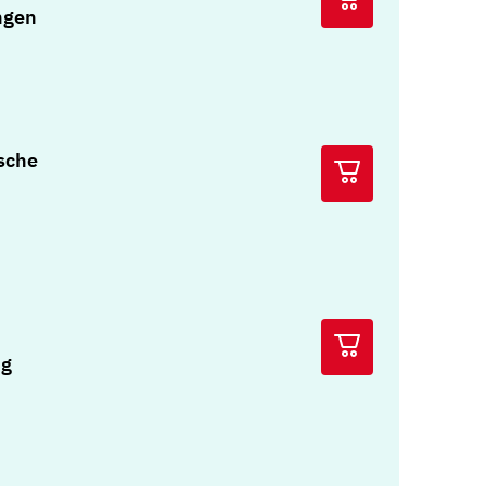
ngen
sche
ng