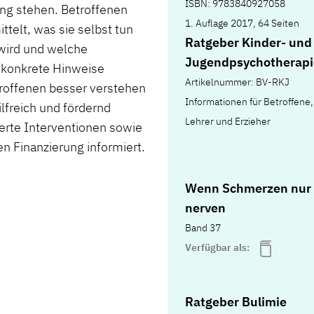
ISBN: 9783840927058
ng stehen. Betroffenen
1. Auflage 2017, 64 Seiten
ttelt, was sie selbst tun
Ratgeber Kinder- und
wird und welche
Jugendpsychotherapi
 konkrete Hinweise
Artikelnummer: BV-RKJ
roffenen besser verstehen
Informationen für Betroffene,
lfreich und fördernd
Lehrer und Erzieher
erte Interventionen sowie
n Finanzierung informiert.
Wenn Schmerzen nur
nerven
Band 37
Verfügbar als:
Ratgeber Bulimie