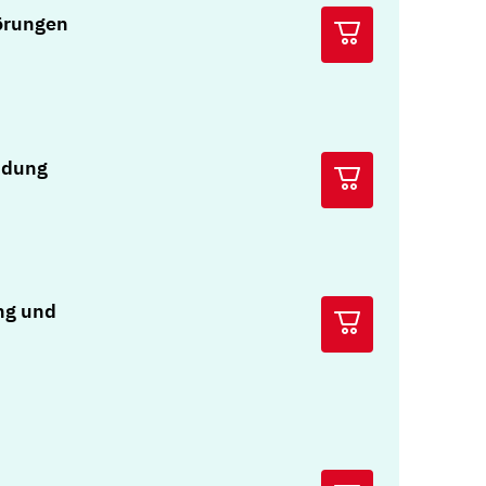
örungen
idung
ng und