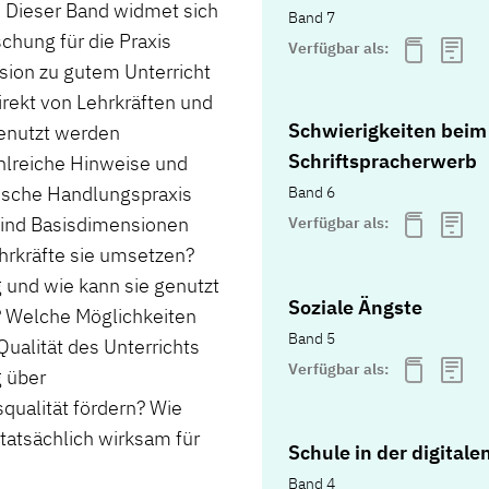
t. Dieser Band widmet sich
Band 7
chung für die Praxis
Verfügbar als:
ssion zu gutem Unterricht
rekt von Lehrkräften und
Schwierigkeiten beim
enutzt werden
Schriftspracherwerb
reiche Hinweise und
lische Handlungspraxis
Band 6
 sind Basisdimensionen
Verfügbar als:
ehrkräfte sie umsetzen?
 und wie kann sie genutzt
Soziale Ängste
? Welche Möglichkeiten
Band 5
Qualität des Unterrichts
Verfügbar als:
g über
ualität fördern? Wie
 tatsächlich wirksam für
Schule in der digitale
Band 4