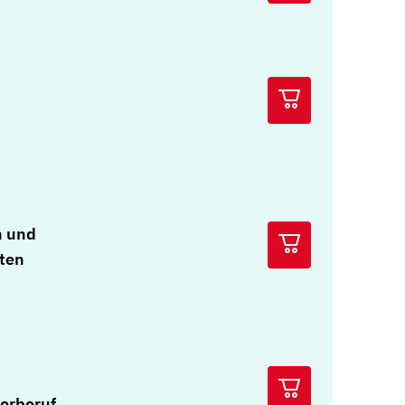
n und
iten
erberuf