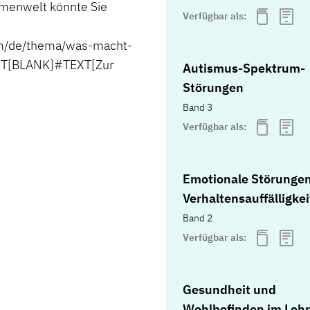
menwelt könnte Sie
Verfügbar als:
/de/thema/was-macht-
ET[BLANK]#TEXT[Zur
Autismus-Spektrum-
Störungen
Band 3
Verfügbar als:
Emotionale Störunge
Verhaltensauffälligke
Band 2
Verfügbar als:
Gesundheit und
Wohlbefinden im Lehr