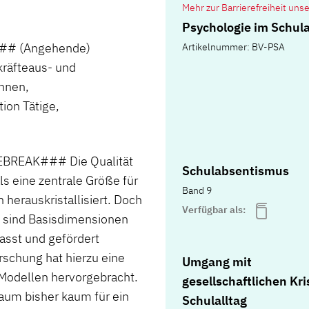
Mehr zur Barrierefreiheit uns
Psychologie im Schula
### (Angehende)
Artikelnummer: BV-PSA
kräfteaus- und
innen,
ion Tätige,
REAK### Die Qualität
Schulabsentismus
als eine zentrale Größe für
Band 9
herauskristallisiert. Doch
Verfügbar als:
s sind Basisdimensionen
fasst und gefördert
rschung hat hierzu eine
Umgang mit
Modellen hervorgebracht.
gesellschaftlichen Kr
aum bisher kaum für ein
Schulalltag