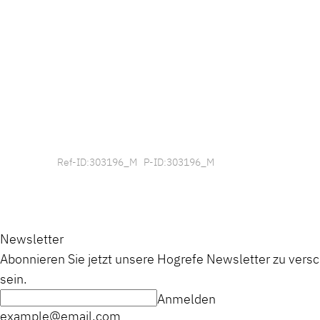
Ref-ID:303196_M P-ID:303196_M
Newsletter
Abonnieren Sie jetzt unsere Hogrefe Newsletter zu vers
sein.
Anmelden
example@email.com