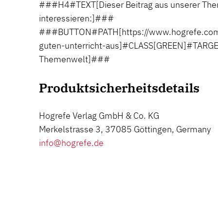
###H4#TEXT[Dieser Beitrag aus unserer The
interessieren:]###
###BUTTON#PATH[https://www.hogrefe.com
guten-unterricht-aus]#CLASS[GREEN]#TARG
Themenwelt]###
Produktsicherheitsdetails
Hogrefe Verlag GmbH & Co. KG
Merkelstrasse 3, 37085 Göttingen, Germany
info@hogrefe.de