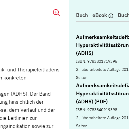
Buch
eBook
Buch
Aufmerksamkeitsdefiz
Hyperaktivitätsstöru
(ADHS)
ISBN: 9783801719395
ik- und Therapieleitfadens
2., überarbeitete Auflage 201
m konkreten
Seiten
Aufmerksamkeitsdefiz
Hyperaktivitätsstöru
ungen (ADHS). Der Band
(ADHS) (PDF)
ung hinsichtlich der
se, dem Verlauf und der
ISBN: 9783840919398
e Leitlinien zur
2., überarbeitete Auflage 201
ungsindikation sowie zur
Seiten