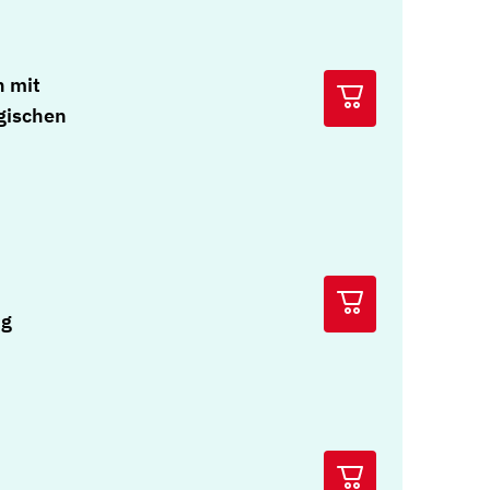
n mit
gischen
ng