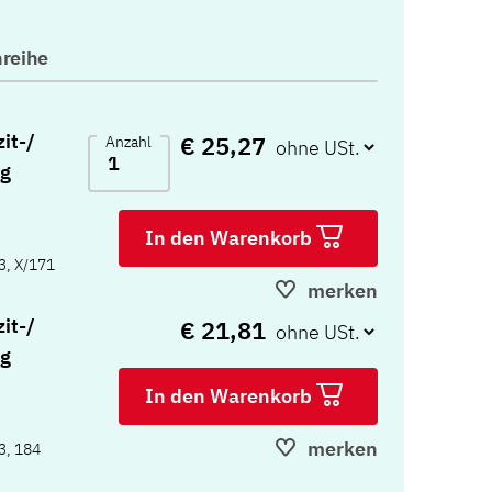
reihe
it-/
€ 25,27
Anzahl
ng
In den Warenkorb
3, X/171
merken
it-/
€ 21,81
ng
In den Warenkorb
merken
3, 184