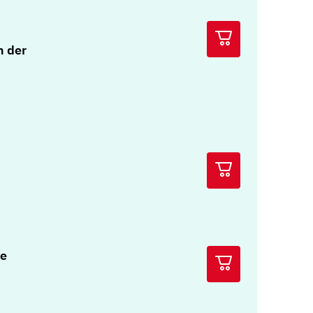
n der
he