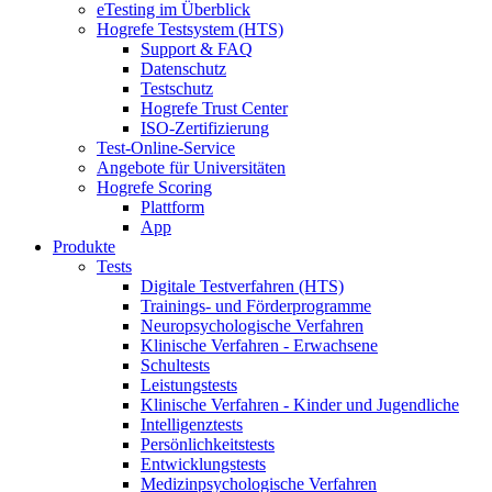
eTesting im Überblick
Hogrefe Testsystem (HTS)
Support & FAQ
Datenschutz
Testschutz
Hogrefe Trust Center
ISO-Zertifizierung
Test-Online-Service
Angebote für Universitäten
Hogrefe Scoring
Plattform
App
Produkte
Tests
Digitale Testverfahren (HTS)
Trainings- und Förderprogramme
Neuropsychologische Verfahren
Klinische Verfahren - Erwachsene
Schultests
Leistungstests
Klinische Verfahren - Kinder und Jugendliche
Intelligenztests
Persönlichkeitstests
Entwicklungstests
Medizinpsychologische Verfahren