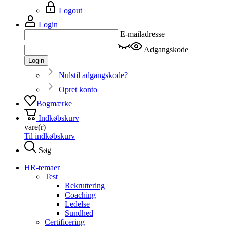
Logout
Login
E-mailadresse
Adgangskode
Login
Nulstil adgangskode?
Opret konto
Bogmærke
Indkøbskurv
vare(r)
Til indkøbskurv
Søg
HR-temaer
Test
Rekruttering
Coaching
Ledelse
Sundhed
Certificering