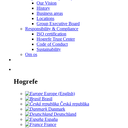
Our Vision
History
Business areas
Locations
Group Executive Board
Responsibility & Compliance
ISO certification
Hogrefe Trust Center
Code of Conduct
Sustainability
Om os
Hogrefe
Europe (English)
Brasil
Česká republika
Danmark
Deutschland
España
France