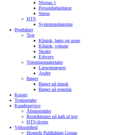
Niveau 1
Personlighedstest
Stress
HTS
Systemopdatering
Produkter
Test
Klinisk, børn og unge
Klinisk, voksne
Skoler
Erhverv
Træningsmaterialer
Læsestrategen
Andre
Bøger
Bøger på dansk
Bøger på engelsk
Kurser
Testportaler
Kundeservice
Åbningstider
Restriktioner på køb af test
HTS-licens
Virksomhed
Hogrefe Publishing Group