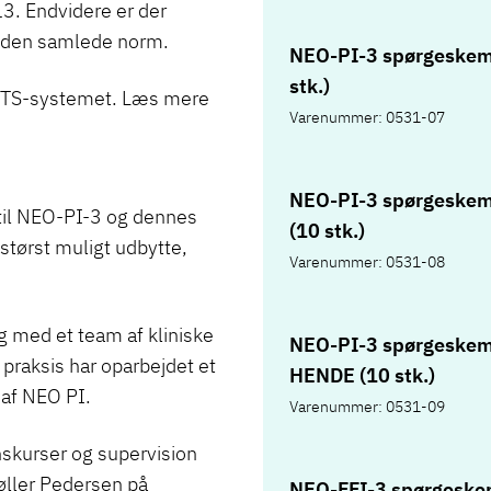
3. Endvidere er der
r den samlede norm.
NEO-PI-3 spørgeskem
stk.)
a HTS-systemet. Læs mere
Varenummer: 0531-07
NEO-PI-3 spørgeske
til NEO-PI-3 og dennes
(10 stk.)
størst muligt udbytte,
Varenummer: 0531-08
 med et team af kliniske
NEO-PI-3 spørgeske
praksis har oparbejdet et
HENDE (10 stk.)
af NEO PI.
Varenummer: 0531-09
nskurser og supervision
Møller Pedersen på
NEO-FFI-3 spørgeske