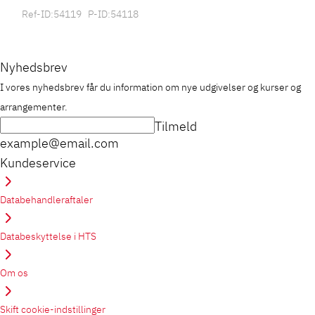
Ref-ID:54119 P-ID:54118
Nyhedsbrev
I vores nyhedsbrev får du information om nye udgivelser og kurser og
arrangementer.
Tilmeld
example@email.com
Kundeservice
Databehandleraftaler
Databeskyttelse i HTS
Om os
Skift cookie-indstillinger