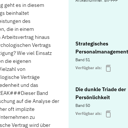
Artikelnummer: BV-PPP
g geht es in diesem
gs beinhaltet
eistungen des
n, die in einem
 Arbeitsvertrag hinaus
Strategisches
ychologischen Vertrags
Personalmanagemen
tigung? Wie viel Einsatz
Band 51
en die eigenen
Verfügbar als:
ielzahl von
ologische Verträge
riedenheit und das
Die dunkle Triade der
REAK###Dieser Band
Persönlichkeit
schung auf die Analyse der
Band 50
er oft implizite
Verfügbar als:
Unternehmen zu
ische Vertrag wird über