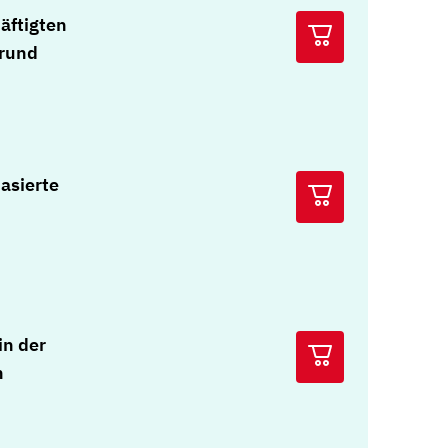
äftigten
grund
asierte
in der
n