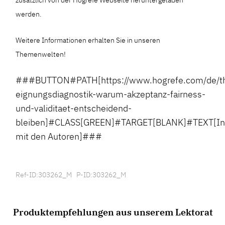
werden.
Weitere Informationen erhalten Sie in unseren
Themenwelten!
###BUTTON#PATH[https://www.hogrefe.com/de/the
eignungsdiagnostik-warum-akzeptanz-fairness-
und-validitaet-entscheidend-
bleiben]#CLASS[GREEN]#TARGET[BLANK]#TEXT[In
mit den Autoren]###
Ref-ID:303262_M P-ID:303262_M
Produktempfehlungen aus unserem Lektorat