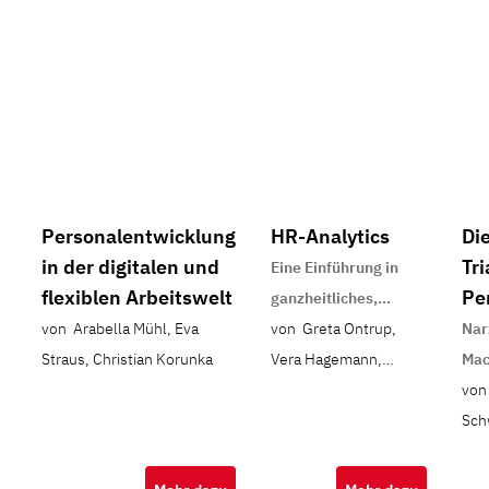
Personalentwicklung
HR-Analytics
Di
in der digitalen und
Tri
Eine Einführung in
flexiblen Arbeitswelt
Per
ganzheitliches,
de
von Arabella Mühl, Eva
datengestütztes
von Greta Ontrup,
Nar
Pe
Straus, Christian Korunka
Personalmanagement
Vera Hagemann,
Mac
Annette Kluge
sub
von
Psy
Sch
Arb