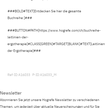
###BOLD#TEXT[Entdecken Sie hier die gesamte
Buchreihe:]###
###BUTTON#PATH[https://www.hogrefe.com/ch/buchreihe-
leitlinien-der-
ergotherapie]#CLASS[GREEN]#TARGET[BLANK]#TEXT[Leitlinien
der Ergotherapie]###
Ref-ID:A16033 P-ID:A16033_M
Newsletter
Abonnieren Sie jetzt unsere Hogrefe Newsletter zu verschiedenen
Themen, um jederzeit über aktuelle Neuerscheinungen und für Sie