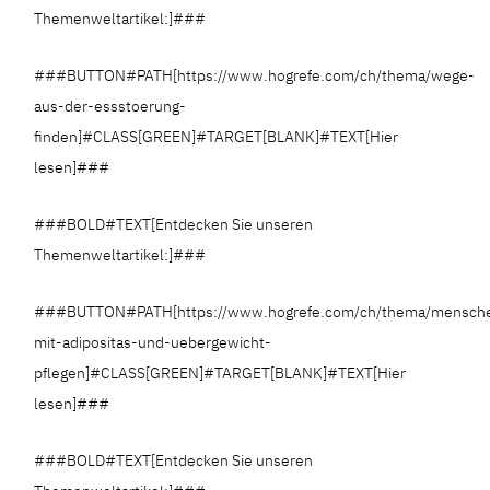
Themenweltartikel:]###
###BUTTON#PATH[https://www.hogrefe.com/ch/thema/wege-
aus-der-essstoerung-
finden]#CLASS[GREEN]#TARGET[BLANK]#TEXT[Hier
lesen]###
###BOLD#TEXT[Entdecken Sie unseren
Themenweltartikel:]###
###BUTTON#PATH[https://www.hogrefe.com/ch/thema/mensch
mit-adipositas-und-uebergewicht-
pflegen]#CLASS[GREEN]#TARGET[BLANK]#TEXT[Hier
lesen]###
###BOLD#TEXT[Entdecken Sie unseren