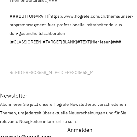
Themenweltartikel:]###
###BUTTON#PATH[https://www.hogrefe.com/ch/thema/unser-
programmsegment-fuer-professionelle-mitarbeitende-aus-
den-gesundheitsfachberufen
]#CLASS[GREEN]#TARGET[BLANK]#TEXT[Hier lesen]###
Ref-ID:FRESO3658_M P-ID:FRESO3658_M
Newsletter
Abonnieren Sie jetzt unsere Hogrefe Newsletter zu verschiedenen
Themen, um jederzeit über aktuelle Neuerscheinungen und für Sie
relevante Neuigkeiten informiert zu sein.
Anmelden