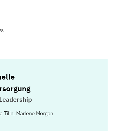
ng
nelle
rsorgung
Leadership
e Tilin
,
Marlene Morgan