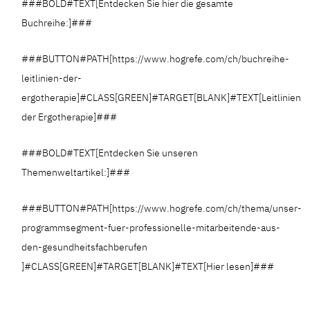
###BOLD#TEXT[Entdecken Sie hier die gesamte
Buchreihe:]###
###BUTTON#PATH[https://www.hogrefe.com/ch/buchreihe-
leitlinien-der-
ergotherapie]#CLASS[GREEN]#TARGET[BLANK]#TEXT[Leitlinien
der Ergotherapie]###
###BOLD#TEXT[Entdecken Sie unseren
Themenweltartikel:]###
###BUTTON#PATH[https://www.hogrefe.com/ch/thema/unser-
programmsegment-fuer-professionelle-mitarbeitende-aus-
den-gesundheitsfachberufen
]#CLASS[GREEN]#TARGET[BLANK]#TEXT[Hier lesen]###