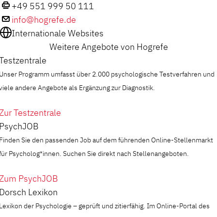
+49 551 999 50 111
info@hogrefe.de
Internationale Websites
Weitere Angebote von Hogrefe
Testzentrale
Unser Programm umfasst über 2.000 psychologische Testverfahren und
viele andere Angebote als Ergänzung zur Diagnostik.
Zur Testzentrale
PsychJOB
Finden Sie den passenden Job auf dem führenden Online-Stellenmarkt
für Psycholog*innen. Suchen Sie direkt nach Stellenangeboten.
Zum PsychJOB
Dorsch Lexikon
Lexikon der Psychologie – geprüft und zitierfähig. Im Online-Portal des