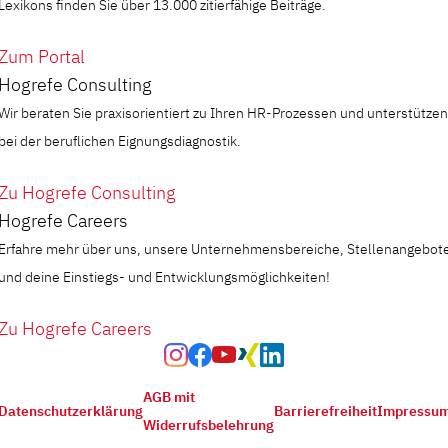
Lexikons finden Sie über 13.000 zitierfähige Beiträge.
Zum Portal
Hogrefe Consulting
Wir beraten Sie praxisorientiert zu Ihren HR-Prozessen und unterstützen
bei der beruflichen Eignungsdiagnostik.
Zu Hogrefe Consulting
Hogrefe Careers
Erfahre mehr über uns, unsere Unternehmensbereiche, Stellenangebot
und deine Einstiegs- und Entwicklungsmöglichkeiten!
Zu Hogrefe Careers
AGB mit
Datenschutzerklärung
Barrierefreiheit
Impressu
Widerrufsbelehrung