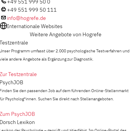
+49 551 999 50 0
+49 551 999 50 111
info@hogrefe.de
Internationale Websites
Weitere Angebote von Hogrefe
Testzentrale
Unser Programm umfasst über 2.000 psychologische Testverfahren und
viele andere Angebote als Ergänzung zur Diagnostik.
Zur Testzentrale
PsychJOB
Finden Sie den passenden Job auf dem führenden Online-Stellenmarkt
für Psycholog*innen. Suchen Sie direkt nach Stellenangeboten.
Zum PsychJOB
Dorsch Lexikon
Lexikon der Psychologie – geprüft und zitierfähig. Im Online-Portal des