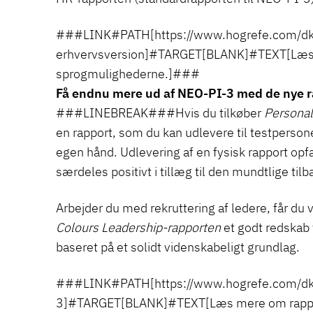
###LINK#PATH[https://www.hogrefe.com/dk
erhvervsversion]#TARGET[BLANK]#TEXT[Læ
sprogmulighederne.]###
Få endnu mere ud af NEO-PI-3 med de nye r
###LINEBREAK###Hvis du tilkøber
Personal
en rapport, som du kan udlevere til testperso
egen hånd. Udlevering af en fysisk rapport opf
særdeles positivt i tillæg til den mundtlige ti
Arbejder du med rekruttering af ledere, får du v
Colours Leadership-rapporten
et godt redskab t
baseret på et solidt videnskabeligt grundlag.
###LINK#PATH[https://www.hogrefe.com/dk
3]#TARGET[BLANK]#TEXT[Læs mere om rapp