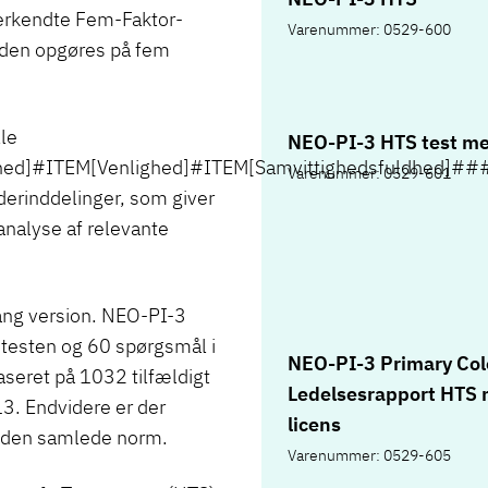
erkendte Fem-Faktor-
Varenummer: 0529-600
heden opgøres på fem
le
NEO-PI-3 HTS test me
nhed]#ITEM[Venlighed]#ITEM[Samvittighedsfuldhed]##
Varenummer: 0529-601
derinddelinger, som giver
nalyse af relevante
lang version. NEO-PI-3
 testen og 60 spørgsmål i
NEO-PI-3 Primary Col
seret på 1032 tilfældigt
Ledelsesrapport HTS
3. Endvidere er der
licens
r den samlede norm.
Varenummer: 0529-605