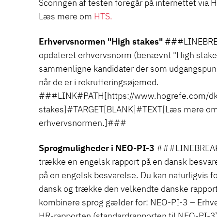
Scoringen af testen foregår på internettet via
Læs mere om
HTS.
Erhvervsnormen "High stakes"
###LINEBREA
opdateret erhvervsnorm (benævnt "High stakes"
sammenligne kandidater der som udgangspunkt
når de er i rekrutteringsøjemed.
###LINK#PATH[https://www.hogrefe.com/dk
stakes]#TARGET[BLANK]#TEXT[Læs mere om 
erhvervsnormen.]###
Sprogmuligheder i NEO-PI-3
###LINEBREAK#
trække en engelsk rapport på en dansk besvare
på en engelsk besvarelse. Du kan naturligvis f
dansk og trække den velkendte danske rapport
kombinere sprog gælder for: NEO-PI-3 – Erhv
HR-rapporten (standardrapporten til NEO-P