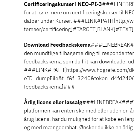
Certificeringskurser i NEO-PI-3
###LINEBREA
for at høre mere om certificeringskurser til N
datoer under Kurser. ###LINK#PATH[http://w
temaer/certificering]#TARGET[BLANK]#TEXT
Download Feedbackskema
###LINEBREAK###
den mundtlige tilbagemelding til respondenten
feedbackskema som du frit kan downloade, ud
###LINK#PATH[https://www.hogrefe.com/dk
eID=dumpFile&t=f&f=3240&token=d4fd24
feedbackskema]###
Årlig licens eller løssalg
###LINEBREAK###Tes
platformen kan enten ske med eller uden en år
årlig licens, har du mulighed for at købe en lan
og med mængderabat. Ønsker du ikke en årlig l