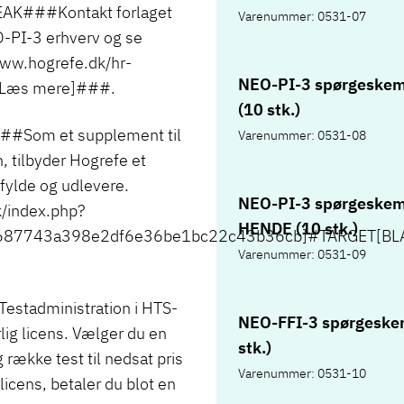
K###Kontakt forlaget
Varenummer: 0531-07
EO-PI-3 erhverv og se
ww.hogrefe.dk/hr-
NEO-PI-3 spørgeske
[Læs mere]###.
(10 stk.)
Som et supplement til
Varenummer: 0531-08
, tilbyder Hogrefe et
fylde og udlevere.
NEO-PI-3 spørgeske
/index.php?
HENDE (10 stk.)
0687743a398e2df6e36be1bc22c43b36cb]#TARGET[BL
Varenummer: 0531-09
tadministration i HTS-
NEO-FFI-3 spørgeske
lig licens. Vælger du en
stk.)
g række test til nedsat pris
Varenummer: 0531-10
icens, betaler du blot en