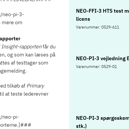
NEO-FFI-3 HTS test 
/neo-pi-3-
licens
s mere om
Varenummer: 0529-611
apporter
 Insight-rapporten
får du
nen, og som kan læses på
NEO-PI-3 vejledning 
attes af testtager som
Varenummer: 0529-01
lbagemelding.
ed tilkøb af
Primary
il at teste lederevner
/neo-pi-
NEO-PI-3 spørgeskem
orterne.]###
stk.)