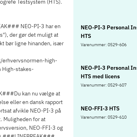
 Hogrefe Testsystem (HTS).
K### NEO-PI-3 har en
NEO-PI-3 Personal In
), der gør det muligt at
HTS
 bør ligne hinanden, især
Varenummer: 0529-606
/erhvervsnormen-high-
NEO-PI-3 Personal In
High-stakes-
HTS med licens
Varenummer: 0529-607
##Du kan nu vælge at
lse eller en dansk rapport
NEO-FFI-3 HTS
ortsat afvikle NEO-PI-3 på
Varenummer: 0529-610
. Muligheden for at
ervsversion, NEO-FFI-3 og
I-3).###LINEBREAK###