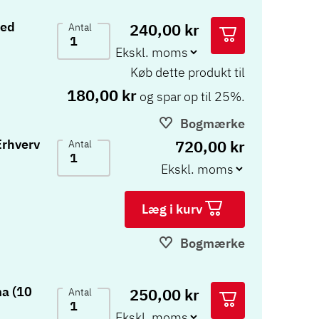
med
240,00 kr
Antal
Køb dette produkt til
180,00 kr
og spar op til 25%.
Bogmærke
720,00 kr
Erhverv
Antal
Læg i kurv
Bogmærke
a (10
250,00 kr
Antal