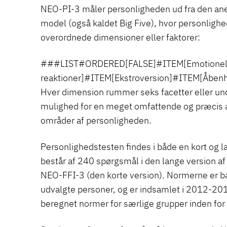
NEO-PI-3 måler personligheden ud fra den an
model (også kaldet Big Five), hvor personlig
overordnede dimensioner eller faktorer:
###LIST#ORDERED[FALSE]#ITEM[Emotionel
reaktioner]#ITEM[Ekstroversion]#ITEM[Åbe
Hver dimension rummer seks facetter eller un
mulighed for en meget omfattende og præcis a
områder af personligheden.
Personlighedstesten findes i både en kort og 
består af 240 spørgsmål i den lange version af
NEO-FFI-3 (den korte version). Normerne er ba
udvalgte personer, og er indsamlet i 2012-201
beregnet normer for særlige grupper inden fo