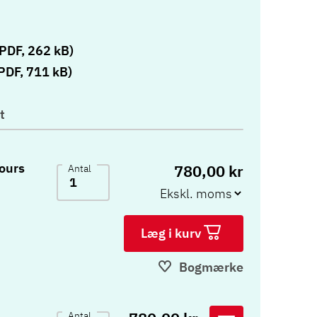
(PDF, 262 kB)
PDF, 711 kB)
t
ours
780,00 kr
Antal
Læg i kurv
Bogmærke
Antal