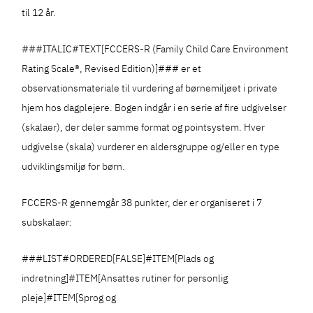
til 12 år.
###ITALIC#TEXT[FCCERS-R (Family Child Care Environment
Rating Scale®, Revised Edition)]### er et
observationsmateriale til vurdering af børnemiljøet i private
hjem hos dagplejere. Bogen indgår i en serie af fire udgivelser
(skalaer), der deler samme format og pointsystem. Hver
udgivelse (skala) vurderer en aldersgruppe og/eller en type
udviklingsmiljø for børn.
FCCERS-R gennemgår 38 punkter, der er organiseret i 7
subskalaer:
###LIST#ORDERED[FALSE]#ITEM[Plads og
indretning]#ITEM[Ansattes rutiner for personlig
pleje]#ITEM[Sprog og