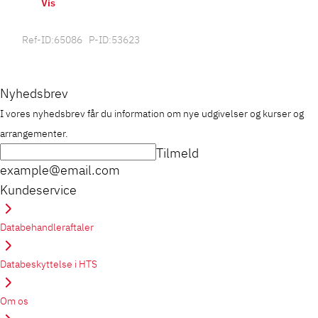
Vis
Ref-ID:65086 P-ID:53623
Nyhedsbrev
I vores nyhedsbrev får du information om nye udgivelser og kurser og
arrangementer.
Tilmeld
example@email.com
Kundeservice
Databehandleraftaler
Databeskyttelse i HTS
Om os