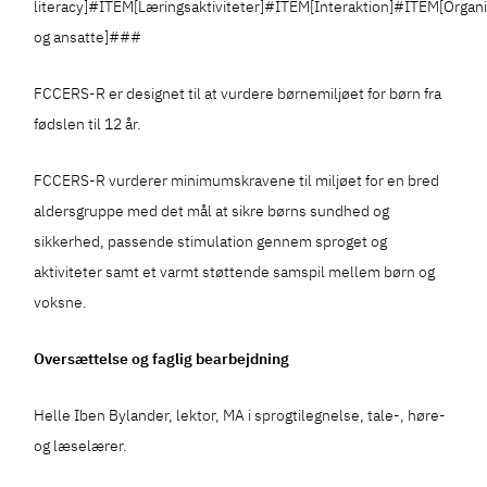
literacy]#ITEM[Læringsaktiviteter]#ITEM[Interaktion]#ITEM[Organ
og ansatte]###
FCCERS-R er designet til at vurdere børnemiljøet for børn fra
fødslen til 12 år.
FCCERS-R vurderer minimumskravene til miljøet for en bred
aldersgruppe med det mål at sikre børns sundhed og
sikkerhed, passende stimulation gennem sproget og
aktiviteter samt et varmt støttende samspil mellem børn og
voksne.
Oversættelse og faglig bearbejdning
Helle Iben Bylander, lektor, MA i sprogtilegnelse, tale-, høre-
og læselærer.