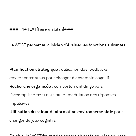
###H4#TEXT[Faire un bilan]###
Le WCST permet au clinicien d’évaluer les fonctions suivantes
:
Planification stratégique
: utilisation des feedbacks
environnementaux pour changer d’ensemble cognitif
Recherche organisée
: comportement dirigé vers
l’accomplissement d’un but et modulation des réponses
impulsives
Utilisation du retour d’information environnementale
pour
changer de jeux cognitifs
De plus, le WCST fournit des scores objectifs pour les sources