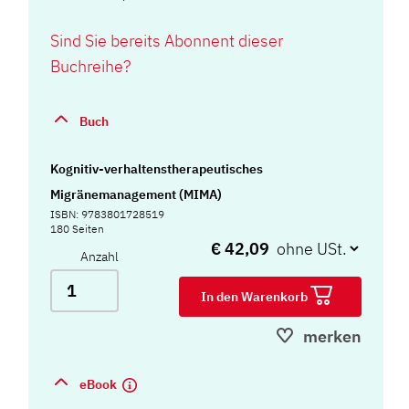
Sind Sie bereits Abonnent dieser
Buchreihe?
Buch
Kognitiv-verhaltenstherapeutisches
Migränemanagement (MIMA)
ISBN: 9783801728519
180 Seiten
€ 42,09
Anzahl
In den Warenkorb
merken
eBook