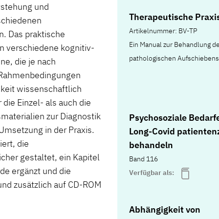
ntstehung und
Therapeutische Praxi
rschiedenen
Artikelnummer: BV-TP
. Das praktische
Ein Manual zur Behandlung d
 in verschiedene kognitiv-
pathologischen Aufschiebens
e, die je nach
en Rahmenbedingungen
eit wissenschaftlich
 die Einzel- als auch die
aterialien zur Diagnostik
Psychosoziale Bedarfe
 Umsetzung in der Praxis.
Long-Covid patientenz
ert, die
behandeln
her gestaltet, ein Kapitel
Band 116
rde ergänzt und die
Verfügbar als:
und zusätzlich auf CD-ROM
Abhängigkeit von