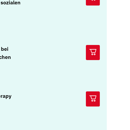
sozialen
 bei
ichen
erapy