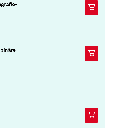
grafie-
binäre