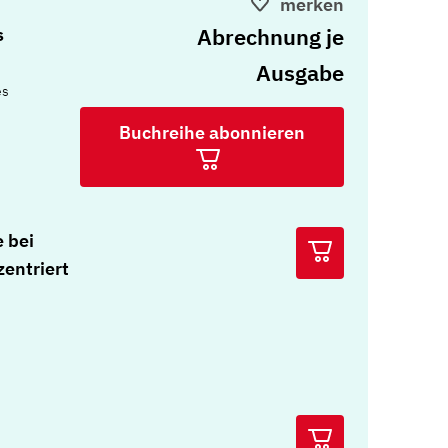
merken
Abrechnung je
s
Ausgabe
es
Buchreihe abonnieren
 bei
entriert