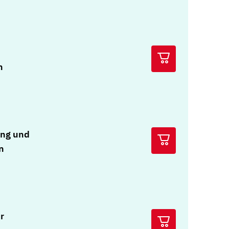
n
ng und
n
r