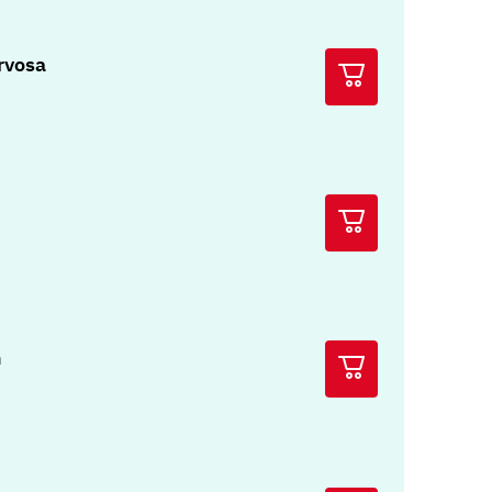
rvosa
n