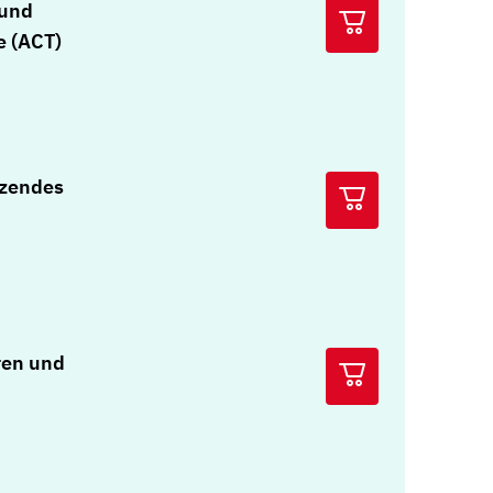
 und
 (ACT)
tzendes
ren und