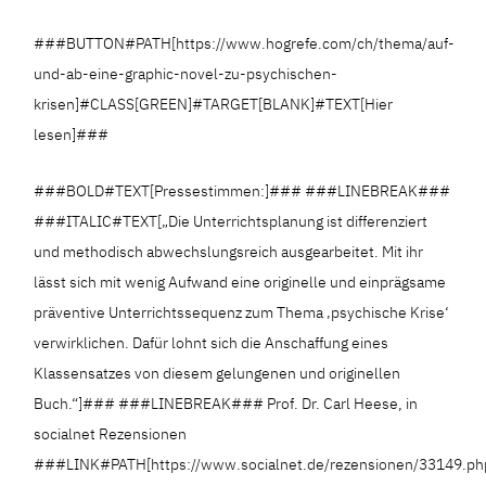
###BUTTON#PATH[https://www.hogrefe.com/ch/thema/auf-
und-ab-eine-graphic-novel-zu-psychischen-
krisen]#CLASS[GREEN]#TARGET[BLANK]#TEXT[Hier
lesen]###
###BOLD#TEXT[Pressestimmen:]### ###LINEBREAK###
###ITALIC#TEXT[„Die Unterrichtsplanung ist differenziert
und methodisch abwechslungsreich ausgearbeitet. Mit ihr
lässt sich mit wenig Aufwand eine originelle und einprägsame
präventive Unterrichtssequenz zum Thema ‚psychische Krise‘
verwirklichen. Dafür lohnt sich die Anschaffung eines
Klassensatzes von diesem gelungenen und originellen
Buch.“]### ###LINEBREAK### Prof. Dr. Carl Heese, in
socialnet Rezensionen
###LINK#PATH[https://www.socialnet.de/rezensionen/33149.ph