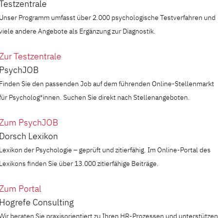
Testzentrale
Unser Programm umfasst über 2.000 psychologische Testverfahren und
viele andere Angebote als Ergänzung zur Diagnostik.
Zur Testzentrale
PsychJOB
Finden Sie den passenden Job auf dem führenden Online-Stellenmarkt
für Psycholog*innen. Suchen Sie direkt nach Stellenangeboten.
Zum PsychJOB
Dorsch Lexikon
Lexikon der Psychologie – geprüft und zitierfähig. Im Online-Portal des
Lexikons finden Sie über 13.000 zitierfähige Beiträge.
Zum Portal
Hogrefe Consulting
Wir beraten Sie praxisorientiert zu Ihren HR-Prozessen und unterstützen