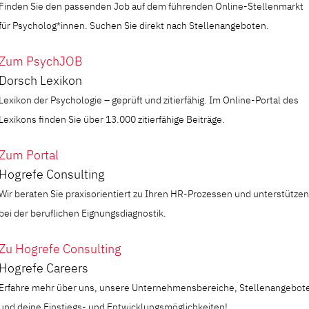
Finden Sie den passenden Job auf dem führenden Online-Stellenmarkt
für Psycholog*innen. Suchen Sie direkt nach Stellenangeboten.
Zum PsychJOB
Dorsch Lexikon
Lexikon der Psychologie – geprüft und zitierfähig. Im Online-Portal des
Lexikons finden Sie über 13.000 zitierfähige Beiträge.
Zum Portal
Hogrefe Consulting
Wir beraten Sie praxisorientiert zu Ihren HR-Prozessen und unterstützen
bei der beruflichen Eignungsdiagnostik.
Zu Hogrefe Consulting
Hogrefe Careers
Erfahre mehr über uns, unsere Unternehmensbereiche, Stellenangebot
und deine Einstiegs- und Entwicklungsmöglichkeiten!